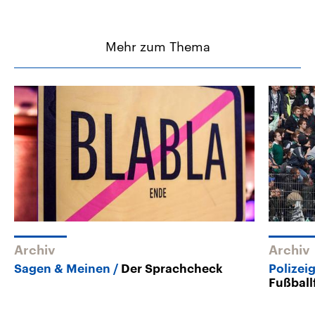
Mehr zum Thema
Archiv
Archiv
Sagen & Meinen
Der Sprachcheck
Polizei
Fußball