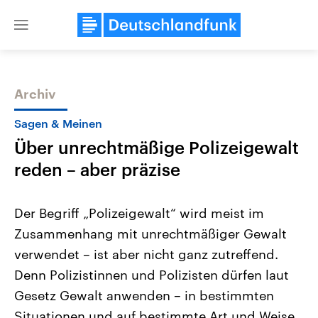
Close
menu
Archiv
Themen
Sagen & Meinen
Über unrechtmäßige Polizeigewalt
reden – aber präzise
Der Begriff „Polizeigewalt“ wird meist im
Zusammenhang mit unrechtmäßiger Gewalt
Landtagswahl Sachsen-Anhalt
USA
verwendet – ist aber nicht ganz zutreffend.
2026
Aktuelle Beiträge, Analys
Alle Informationen
Hintergründe
Denn Polizistinnen und Polizisten dürfen laut
Sachsen-Anhalt wählt am 6.
Wirtschaftlich und militäri
September 2026 einen neuen
gehören die Vereinigten S
Gesetz Gewalt anwenden – in bestimmten
Landtag. Seit 2021 wird das
den mächtigsten Ländern 
Situationen und auf bestimmte Art und Weise.
Bundesland von einer Koalition aus
mit großem Einfluss auf d