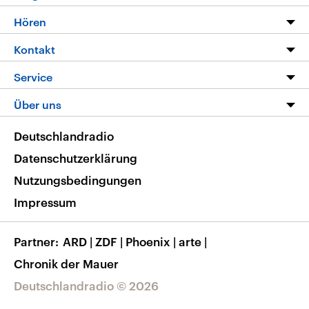
Programm
Hören
Alle Sendungen
Livestream
Kontakt
Die Nachrichten
Audios
Hörerservice
Service
Nachrichtenleicht
Podcasts
Social Media
FAQ
Über uns
Neue Beiträge auf dlf.de
Deutschlandfunk App
Newsletter
Deutschlandradio
Themen-Schwerpunkte
Nachrichten App
Deutschlandradio
Veranstaltungen
Presse
Frequenzen
Datenschutzerklärung
Musikliste
Ausbildung und Karriere
Nutzungsbedingungen
RSS
Transparenz
Impressum
Korrekturen
Barrierefreiheit
Partner
ARD
|
ZDF
|
Phoenix
|
arte
|
Chronik der Mauer
Deutschlandradio © 2026