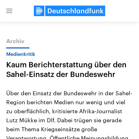
Close
menu
Archiv
Themen
Medienkritik
Kaum Berichterstattung über den
Sahel-Einsatz der Bundeswehr
Über den Einsatz der Bundeswehr in der Sahel-
Region berichten Medien nur wenig und viel
Landtagswahl Sachsen-Anhalt
USA
zu oberflächlich, kritisierte Afrika-Journalist
2026
Aktuelle Beiträge, Analys
Alle Informationen
Hintergründe
Lutz Mükke im Dlf. Dabei trügen sie gerade
Sachsen-Anhalt wählt am 6.
Wirtschaftlich und militäri
September 2026 einen neuen
gehören die Vereinigten S
beim Thema Kriegseinsätze große
Landtag. Seit 2021 wird das
den mächtigsten Ländern 
Verantwortung. Öffentliche Meinungsbildung
Bundesland von einer Koalition aus
mit großem Einfluss auf d