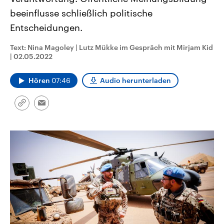
CDU, SPD und FDP regiert.-
aktuelle Weltgeschehen.
beeinflusse schließlich politische
Umfragen, Prognosen,
Wahlprogramme, aktuelle Berichte
Entscheidungen.
Sendungen
Programm
Podcasts
und Hintergründe zu den Parteien
und Kandidaten der anstehenden
Wahl.
Text: Nina Magoley | Lutz Mükke im Gespräch mit Mirjam Kid
Audio-Archiv
|
02.05.2022
Hören
07:46
Audio herunterladen
Link
Email
kopieren/teilen