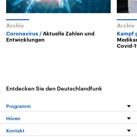
Archiv
Archiv
Coronavirus
Aktuelle Zahlen und
Kampf 
Entwicklungen
Medika
Covid-
Entdecken Sie den Deutschlandfunk
Programm
Programm
Hören
Alle Sendungen
Livestream
Kontakt
Die Nachrichten