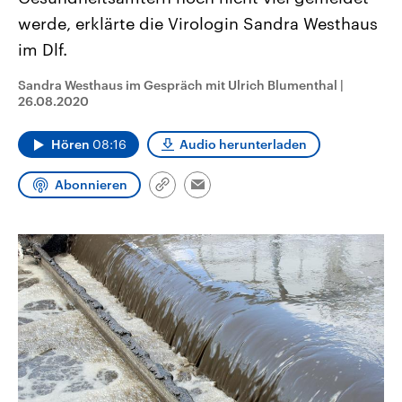
CDU, SPD und FDP regiert.-
aktuelle Weltgeschehen.
werde, erklärte die Virologin Sandra Westhaus
Umfragen, Prognosen,
Wahlprogramme, aktuelle Berichte
im Dlf.
Sendungen
Programm
Podcasts
und Hintergründe zu den Parteien
und Kandidaten der anstehenden
Wahl.
Sandra Westhaus im Gespräch mit Ulrich Blumenthal
|
Audio-Archiv
26.08.2020
Hören
08:16
Audio herunterladen
Abonnieren
Link
Email
kopieren/teilen