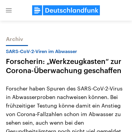
Close
menu
Archiv
Themen
SARS-CoV-2-Viren im Abwasser
Forscherin: „Werkzeugkasten“ zur
Corona-Überwachung geschaffen
Forscher haben Spuren des SARS-CoV-2-Virus
in Abwasserproben nachweisen können. Bei
Landtagswahl Sachsen-Anhalt
USA
frühzeitiger Testung könne damit ein Anstieg
2026
Aktuelle Beiträge, Analys
Alle Informationen
Hintergründe
von Corona-Fallzahlen schon im Abwasser zu
Sachsen-Anhalt wählt am 6.
Wirtschaftlich und militäri
September 2026 einen neuen
gehören die Vereinigten S
sehen sein, auch wenn bei den
Landtag. Seit 2021 wird das
den mächtigsten Ländern 
Gesundheitsämtern noch nicht viel gemeldet
Bundesland von einer Koalition aus
mit großem Einfluss auf d