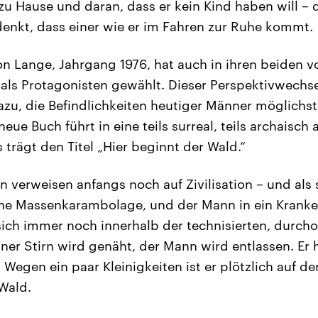
u Hause und daran, dass er kein Kind haben will – d
 denkt, dass einer wie er im Fahren zur Ruhe kommt.
on Lange, Jahrgang 1976, hat auch in ihren beiden
s Protagonisten gewählt. Dieser Perspektivwechsel
azu, die Befindlichkeiten heutiger Männer möglichst 
neue Buch führt in eine teils surreal, teils archaisc
 trägt den Titel „Hier beginnt der Wald.“
verweisen anfangs noch auf Zivilisation – und als 
eine Massenkarambolage, und der Mann in ein Kranke
 sich immer noch innerhalb der technisierten, durcho
ner Stirn wird genäht, der Mann wird entlassen. Er 
 Wegen ein paar Kleinigkeiten ist er plötzlich auf der
 Wald.