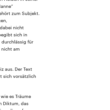
 Manne“
gehört zum Subjekt.
gen,
dabei nicht
egibt sich in
durchlässig für
s nicht am
z aus. Der Text
t sich vorsätzlich
, wie es Träume
n Diktum, das