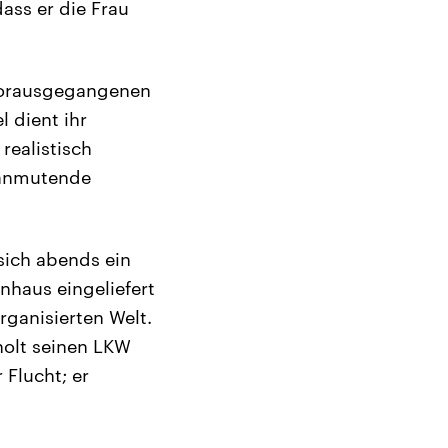
ass er die Frau
 vorausgegangenen
 dient ihr
realistisch
h anmutende
sich abends ein
nhaus eingeliefert
rganisierten Welt.
holt seinen LKW
 Flucht; er