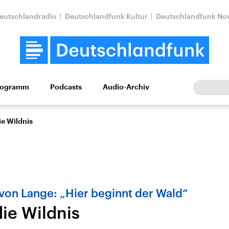
eutschlandradio
Deutschlandfunk Kultur
Deutschlandfunk No
rogramm
Podcasts
Audio-Archiv
Wirtschaft
Wissen
Kultur
Europa
Gesellschaf
ie Wildnis
von Lange: „Hier beginnt der Wald“
die Wildnis
tkonflikt
Iran
Faktenchecks
In unseren Faktenc
lle Lage und
Aktuelle Lage und