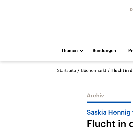
D
Themen
Sendungen
P
Die Nachrichten
Politik
/
/
Startseite
Büchermarkt
Flucht in d
Hörspiel und Feature
Musik
Archiv
Saskia Hennig 
Flucht in 
USA
Nahos
Aktuelle Beiträge,
Aktue