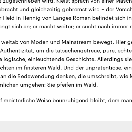
t zugeschrieben wird. Kleist sprach von einer Masch
bracht und gleichzeitig gebremst wird – der Versc
er Held in Hennig von Langes Roman befindet sich in
rengt sich an; er macht weiter; er sucht nach imme
h weitab von Moden und Mainstream bewegt. Hier ge
Authentizität, um die tatsachengetreue, pure, echte 
e logische, einleuchtende Geschichte. Allerdings si
hten im finsteren Wald. Und der unprätentiöse, ein
en an die Redewendung denken, die umschreibt, wie
lichen umgehen: Sie pfeifen im Wald.
f meisterliche Weise beunruhigend bleibt; dem man