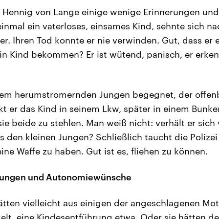
rt Hennig von Lange einige wenige Erinnerungen und
inmal ein vaterloses, einsames Kind, sehnte sich na
. Ihren Tod konnte er nie verwinden. Gut, dass er e
n Kind bekommen? Er ist wütend, panisch, er erkenn
inem herumstromernden Jungen begegnet, der offenb
ckt er das Kind in seinem Lkw, später in einem Bunker
sie beide zu stehlen. Man weiß nicht: verhält er sich 
s den kleinen Jungen? Schließlich taucht die Polizei
ine Waffe zu haben. Gut ist es, fliehen zu können.
ungen und Autonomiewünsche
tten vielleicht aus einigen der angeschlagenen Moti
lt, eine Kindesentführung etwa. Oder sie hätten de