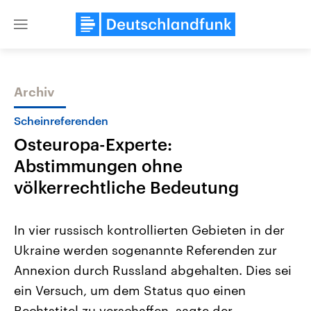
Close
menu
Archiv
Themen
Scheinreferenden
Osteuropa-Experte:
Abstimmungen ohne
völkerrechtliche Bedeutung
In vier russisch kontrollierten Gebieten in der
Landtagswahl Sachsen-Anhalt
USA
Ukraine werden sogenannte Referenden zur
2026
Aktuelle Beiträge, Analys
Alle Informationen
Hintergründe
Annexion durch Russland abgehalten. Dies sei
Sachsen-Anhalt wählt am 6.
Wirtschaftlich und militäri
September 2026 einen neuen
gehören die Vereinigten S
ein Versuch, um dem Status quo einen
Landtag. Seit 2021 wird das
den mächtigsten Ländern 
Bundesland von einer Koalition aus
Rechtstitel zu verschaffen, sagte der
mit großem Einfluss auf d