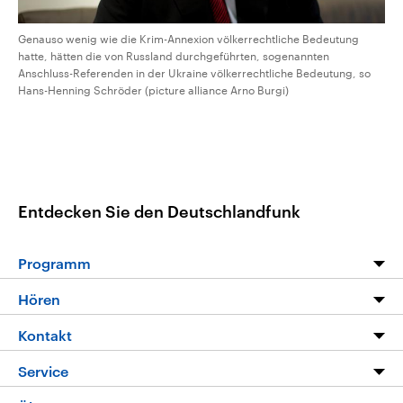
Genauso wenig wie die Krim-Annexion völkerrechtliche Bedeutung
hatte, hätten die von Russland durchgeführten, sogenannten
Anschluss-Referenden in der Ukraine völkerrechtliche Bedeutung, so
Hans-Henning Schröder (picture alliance Arno Burgi)
Entdecken Sie den Deutschlandfunk
Programm
Programm
Hören
Alle Sendungen
Livestream
Kontakt
Die Nachrichten
Audios
Hörerservice
Service
Nachrichtenleicht
Podcasts
Social Media
FAQ