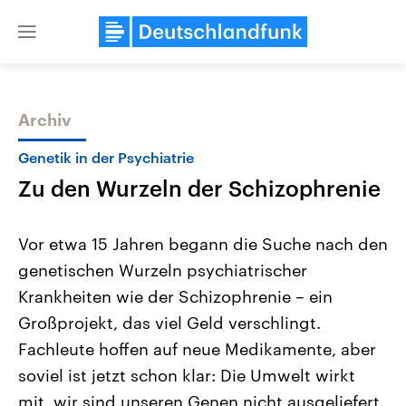
Close
menu
Archiv
Themen
Genetik in der Psychiatrie
Zu den Wurzeln der Schizophrenie
Vor etwa 15 Jahren begann die Suche nach den
genetischen Wurzeln psychiatrischer
Krankheiten wie der Schizophrenie – ein
Landtagswahl Sachsen-Anhalt
USA
Großprojekt, das viel Geld verschlingt.
2026
Aktuelle Beiträge, Analys
Alle Informationen
Fachleute hoffen auf neue Medikamente, aber
Hintergründe
Sachsen-Anhalt wählt am 6.
Wirtschaftlich und militäri
soviel ist jetzt schon klar: Die Umwelt wirkt
September 2026 einen neuen
gehören die Vereinigten S
Landtag. Seit 2021 wird das
den mächtigsten Ländern 
mit, wir sind unseren Genen nicht ausgeliefert.
Bundesland von einer Koalition aus
mit großem Einfluss auf d