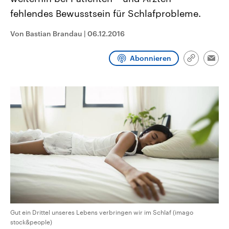
CDU, SPD und FDP regiert.-
aktuelle Weltgeschehen.
fehlendes Bewusstsein für Schlafprobleme.
Umfragen, Prognosen,
Wahlprogramme, aktuelle Berichte
Sendungen
Programm
Podcasts
und Hintergründe zu den Parteien
Von Bastian Brandau
|
06.12.2016
und Kandidaten der anstehenden
Wahl.
Audio-Archiv
Abonnieren
Link
Emai
kopieren/te
Gut ein Drittel unseres Lebens verbringen wir im Schlaf (imago
stock&people)