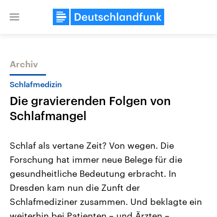
Close
menu
Archiv
Themen
Schlafmedizin
Die gravierenden Folgen von
Schlafmangel
Schlaf als vertane Zeit? Von wegen. Die
Forschung hat immer neue Belege für die
Landtagswahl Sachsen-Anhalt
USA
gesundheitliche Bedeutung erbracht. In
2026
Aktuelle Beiträge, Analys
Alle Informationen
Hintergründe
Dresden kam nun die Zunft der
Sachsen-Anhalt wählt am 6.
Wirtschaftlich und militäri
September 2026 einen neuen
gehören die Vereinigten S
Schlafmediziner zusammen. Und beklagte ein
Landtag. Seit 2021 wird das
den mächtigsten Ländern 
weiterhin bei Patienten – und Ärzten –
Bundesland von einer Koalition aus
mit großem Einfluss auf d