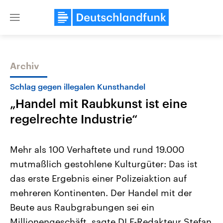
Close
menu
Archiv
Themen
Schlag gegen illegalen Kunsthandel
„Handel mit Raubkunst ist eine
regelrechte Industrie“
Mehr als 100 Verhaftete und rund 19.000
mutmaßlich gestohlene Kulturgüter: Das ist
Landtagswahl Sachsen-Anhalt
USA
das erste Ergebnis einer Polizeiaktion auf
2026
Aktuelle Beiträge, Analys
Alle Informationen
Hintergründe
mehreren Kontinenten. Der Handel mit der
Sachsen-Anhalt wählt am 6.
Wirtschaftlich und militäri
September 2026 einen neuen
gehören die Vereinigten S
Beute aus Raubgrabungen sei ein
Landtag. Seit 2021 wird das
den mächtigsten Ländern 
Millionengeschäft, sagte DLF-Redakteur Stefan
Bundesland von einer Koalition aus
mit großem Einfluss auf d