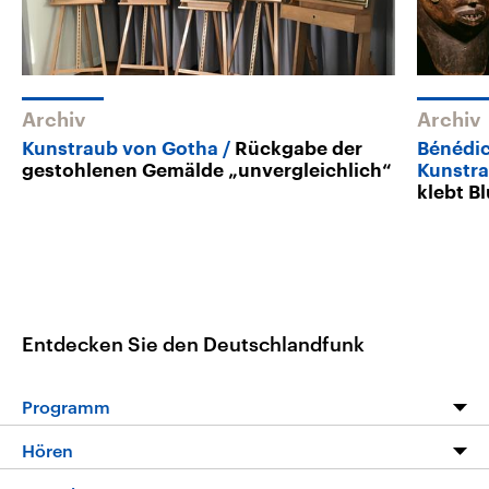
Archiv
Archiv
Kunstraub von Gotha
Rückgabe der
Bénédic
gestohlenen Gemälde „unvergleichlich“
Kunstr
klebt Bl
Entdecken Sie den Deutschlandfunk
Programm
Programm
Hören
Alle Sendungen
Livestream