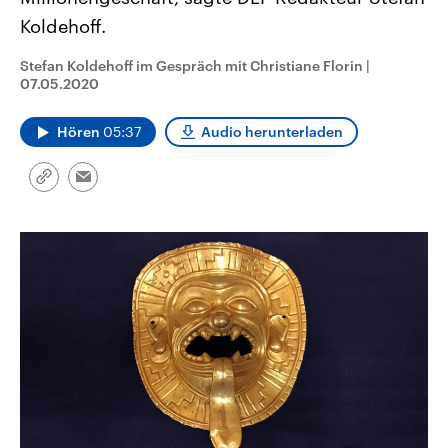
CDU, SPD und FDP regiert.-
aktuelle Weltgeschehen.
Koldehoff.
Umfragen, Prognosen,
Wahlprogramme, aktuelle Berichte
Sendungen
Programm
Podcasts
und Hintergründe zu den Parteien
Stefan Koldehoff im Gespräch mit Christiane Florin
|
und Kandidaten der anstehenden
07.05.2020
Wahl.
Audio-Archiv
Hören
05:37
Audio herunterladen
Link
Email
kopieren/teilen