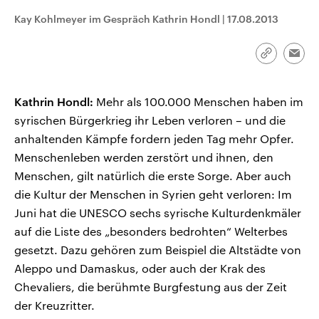
CDU, SPD und FDP regiert.-
aktuelle Weltgeschehen.
Kay Kohlmeyer im Gespräch Kathrin Hondl
|
17.08.2013
Umfragen, Prognosen,
Wahlprogramme, aktuelle Berichte
Sendungen
Programm
Podcasts
und Hintergründe zu den Parteien
und Kandidaten der anstehenden
Link
Emai
Wahl.
kopieren/te
Audio-Archiv
Kathrin Hondl:
Mehr als 100.000 Menschen haben im
syrischen Bürgerkrieg ihr Leben verloren – und die
anhaltenden Kämpfe fordern jeden Tag mehr Opfer.
Menschenleben werden zerstört und ihnen, den
Menschen, gilt natürlich die erste Sorge. Aber auch
die Kultur der Menschen in Syrien geht verloren: Im
Juni hat die UNESCO sechs syrische Kulturdenkmäler
auf die Liste des „besonders bedrohten“ Welterbes
gesetzt. Dazu gehören zum Beispiel die Altstädte von
Aleppo und Damaskus, oder auch der Krak des
Chevaliers, die berühmte Burgfestung aus der Zeit
der Kreuzritter.