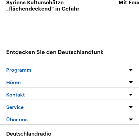
Syriens Kulturschätze
Mit Feu
„flächendeckend“ in Gefahr
Entdecken Sie den Deutschlandfunk
Programm
Programm
Hören
Alle Sendungen
Livestream
Kontakt
Die Nachrichten
Audios
Hörerservice
Service
Nachrichtenleicht
Podcasts
Social Media
FAQ
Über uns
Neue Beiträge auf dlf.de
Deutschlandfunk App
Newsletter
Deutschlandradio
Themen-Schwerpunkte
Nachrichten App
Deutschlandradio
Veranstaltungen