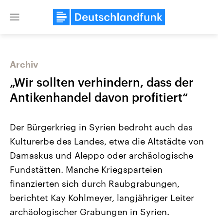
Close
menu
Archiv
Themen
„Wir sollten verhindern, dass der
Antikenhandel davon profitiert“
Der Bürgerkrieg in Syrien bedroht auch das
Kulturerbe des Landes, etwa die Altstädte von
Damaskus und Aleppo oder archäologische
Fundstätten. Manche Kriegsparteien
Landtagswahl Sachsen-Anhalt
USA
2026
Aktuelle Beiträge, Analys
finanzierten sich durch Raubgrabungen,
Alle Informationen
Hintergründe
Sachsen-Anhalt wählt am 6.
Wirtschaftlich und militäri
berichtet Kay Kohlmeyer, langjähriger Leiter
September 2026 einen neuen
gehören die Vereinigten S
Landtag. Seit 2021 wird das
den mächtigsten Ländern 
archäologischer Grabungen in Syrien.
Bundesland von einer Koalition aus
mit großem Einfluss auf d