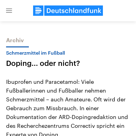
Close
menu
Archiv
Themen
Schmerzmittel im Fußball
Doping... oder nicht?
Ibuprofen und Paracetamol: Viele
Fußballerinnen und Fußballer nehmen
Schmerzmittel – auch Amateure. Oft wird der
Landtagswahl Sachsen-Anhalt
USA
Gebrauch zum Missbrauch. In einer
2026
Aktuelle Beiträge, Analys
Alle Informationen
Dokumentation der ARD-Dopingredaktion und
Hintergründe
Sachsen-Anhalt wählt am 6.
Wirtschaftlich und militäri
des Recherchezentrums Correctiv spricht ein
September 2026 einen neuen
gehören die Vereinigten S
Landtag. Seit 2021 wird das
den mächtigsten Ländern 
Experte von Doping.
Bundesland von einer Koalition aus
mit großem Einfluss auf d