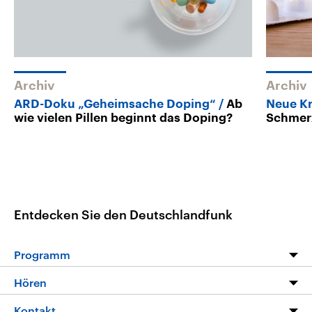
Archiv
Archiv
ARD-Doku „Geheimsache Doping“
Ab
Neue Kr
wie vielen Pillen beginnt das Doping?
Schmerz
Entdecken Sie den Deutschlandfunk
Programm
Programm
Hören
Alle Sendungen
Livestream
Kontakt