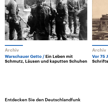
Archiv
Archiv
Warschauer Getto
Ein Leben mit
Vor 75 
Schmutz, Läusen und kaputten Schuhen
Schrift
Entdecken Sie den Deutschlandfunk