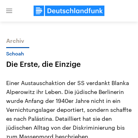
Close
menu
Archiv
Themen
Schoah
Die Erste, die Einzige
Einer Austauschaktion der SS verdankt Blanka
Alperowitz ihr Leben. Die jüdische Berlinerin
wurde Anfang der 1940er Jahre nicht in ein
USA
Nahostkonflikt
Vernichtungslager deportiert, sondern schaffte
Aktuelle Beiträge, Analysen und
Aktuelle Lage und Hinter
Der Überfall der palästine
Hintergründe
es nach Palästina. Detailliert hat sie den
Wirtschaftlich und militärisch
Terrororganisation Hamas
jüdischen Alltag von der Diskriminierung bis
gehören die Vereinigten Staaten zu
Oktober 2023 auf Israel ha
den mächtigsten Ländern der Erde,
Region wieder die Gewalt 
zum Massenmord beschrieben.
mit großem Einfluss auf das
Israel möchte die Hamas z