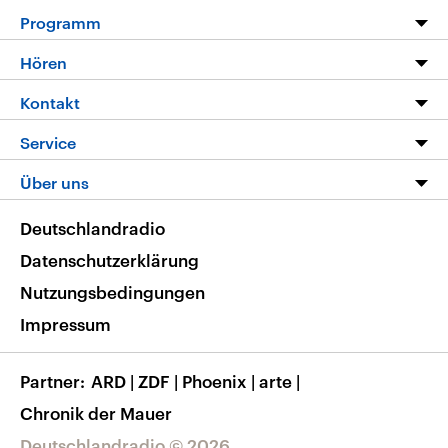
Programm
Programm
Hören
Alle Sendungen
Livestream
Kontakt
Die Nachrichten
Audios
Hörerservice
Service
Nachrichtenleicht
Podcasts
Social Media
FAQ
Über uns
Neue Beiträge auf dlf.de
Deutschlandfunk App
Newsletter
Deutschlandradio
Themen-Schwerpunkte
Nachrichten App
Deutschlandradio
Veranstaltungen
Presse
Frequenzen
Datenschutzerklärung
Musikliste
Ausbildung und Karriere
Nutzungsbedingungen
RSS
Transparenz
Impressum
Korrekturen
Barrierefreiheit
Partner
ARD
|
ZDF
|
Phoenix
|
arte
|
Chronik der Mauer
Deutschlandradio © 2026