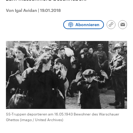
aktuelle Weltgeschehen.
Diese wird wie die Hisboll
Libanon vom Iran unterstüt
Von Igal Avidan
|
19.01.2018
Sendungen
Programm
Podcasts
Abonnieren
Link
Emai
kopieren/te
Audio-Archiv
SS-Truppen deportieren am 16.05.1943 Bewohner des Warschauer
Ghettos (imago / United Archives)