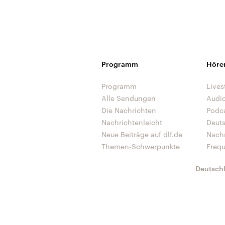
Programm
Höre
Programm
Lives
Alle Sendungen
Audi
Die Nachrichten
Podc
Nachrichtenleicht
Deut
Neue Beiträge auf dlf.de
Nach
Themen-Schwerpunkte
Freq
Deutsch