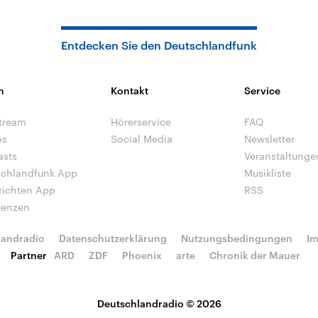
Entdecken Sie den Deutschlandfunk
n
Kontakt
Service
tream
Hörerservice
FAQ
os
Social Media
Newsletter
asts
Veranstaltunge
schlandfunk App
Musikliste
richten App
RSS
uenzen
landradio
Datenschutzerklärung
Nutzungsbedingungen
I
Partner
ARD
ZDF
Phoenix
arte
Chronik der Mauer
Deutschlandradio © 2026