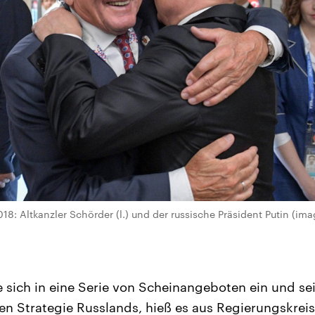
018: Altkanzler Schörder (l.) und der russische Präsident Putin (im
 sich in eine Serie von Scheinangeboten ein und sei 
n Strategie Russlands, hieß es aus Regierungskreis