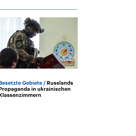
Besetzte Gebiete
Russlands
Ukraine-Krieg
Propaganda in ukrainischen
Putin die größ
Klassenzimmern