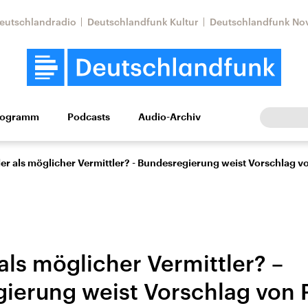
eutschlandradio
Deutschlandfunk Kultur
Deutschlandfunk No
rogramm
Podcasts
Audio-Archiv
Wirtschaft
Wissen
Kultur
Europa
Gesellschaf
er als möglicher Vermittler? - Bundesregierung weist Vorschlag v
als möglicher Vermittler? –
ierung weist Vorschlag von P
Nahostkonflikt
Iran
le Beiträge,
Aktuelle Lage und
Aktuelle Lage und