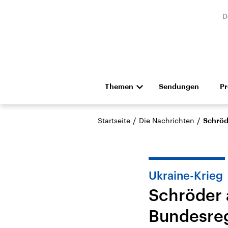
D
Themen
Sendungen
P
Die Nachrichten
Politik
/
/
Startseite
Die Nachrichten
Schröd
Hörspiel und Feature
Musik
Ukraine-Krieg
Schröder 
Bundesreg
Landtagswahl Sachsen-
USA
Anhalt 2026
Aktuel