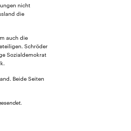
gungen nicht
ssland die
um auch die
eteiligen. Schröder
ige Sozialdemokrat
k.
and. Beide Seiten
gesendet.