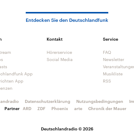
Entdecken Sie den Deutschlandfunk
n
Kontakt
Service
tream
Hörerservice
FAQ
os
Social Media
Newsletter
asts
Veranstaltunge
schlandfunk App
Musikliste
richten App
RSS
uenzen
landradio
Datenschutzerklärung
Nutzungsbedingungen
I
Partner
ARD
ZDF
Phoenix
arte
Chronik der Mauer
Deutschlandradio © 2026