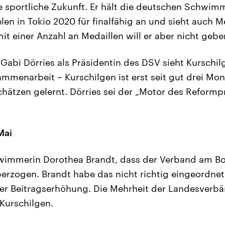
ie sportliche Zukunft. Er hält die deutschen Schwim
en in Tokio 2020 für finalfähig an und sieht auch Me
mit einer Anzahl an Medaillen will er aber nicht gebe
 Gabi Dörries als Präsidentin des DSV sieht Kurschi
ammenarbeit – Kurschilgen ist erst seit gut drei Mo
schätzen gelernt. Dörries sei der „Motor des Reform
Mai
hwimmerin Dorothea Brandt, dass der Verband am Bod
berzogen. Brandt habe das nicht richtig eingeordne
er Beitragserhöhung. Die Mehrheit der Landesverbän
 Kurschilgen.