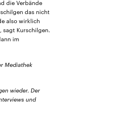
nd die Verbände
rschilgen das nicht
e also wirklich
 sagt Kurschilgen.
 dann im
er Mediathek
en wieder. Der
nterviews und