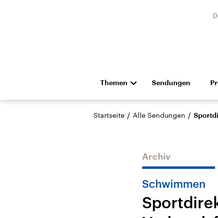
D
Themen
Sendungen
P
Die Nachrichten
Politik
/
/
Startseite
Alle Sendungen
Sportdi
Hörspiel und Feature
Musik
Archiv
Schwimmen
Sportdirek
Landtagswahl Sachsen-
USA
Anhalt 2026
Aktuel