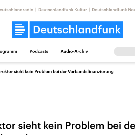
eutschlandradio
Deutschlandfunk Kultur
Deutschlandfunk No
rogramm
Podcasts
Audio-Archiv
Wirtschaft
Wissen
Kultur
Europa
Gesellschaf
rektor sieht kein Problem bei der Verbandsfinanzierung
tor sieht kein Problem bei de
Nahostkonflikt
Iran
le Beiträge,
Aktuelle Lage und
Aktuelle Lage und