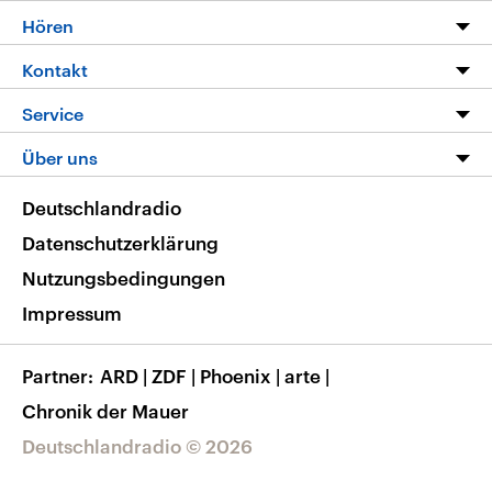
Programm
Hören
Alle Sendungen
Livestream
Kontakt
Die Nachrichten
Audios
Hörerservice
Service
Nachrichtenleicht
Podcasts
Social Media
FAQ
Über uns
Neue Beiträge auf dlf.de
Deutschlandfunk App
Newsletter
Deutschlandradio
Themen-Schwerpunkte
Nachrichten App
Deutschlandradio
Veranstaltungen
Presse
Frequenzen
Datenschutzerklärung
Musikliste
Ausbildung und Karriere
Nutzungsbedingungen
RSS
Transparenz
Impressum
Korrekturen
Barrierefreiheit
Partner
ARD
|
ZDF
|
Phoenix
|
arte
|
Chronik der Mauer
Deutschlandradio © 2026