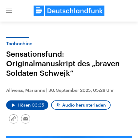
Close
menu
Tschechien
Themen
Sensationsfund:
Originalmanuskript des „braven
Soldaten Schwejk“
Allweiss, Marianne
|
30. September 2025, 05:26 Uhr
Hören
03:35
Audio herunterladen
Landtagswahl Sachsen-Anhalt
USA
2026
Aktuelle Beiträge, Analys
Alle Informationen
Hintergründe
Link
Email
Sachsen-Anhalt wählt am 6.
Wirtschaftlich und militäri
kopieren/teilen
September 2026 einen neuen
gehören die Vereinigten S
Landtag. Seit 2021 wird das
den mächtigsten Ländern 
Bundesland von einer Koalition aus
mit großem Einfluss auf d