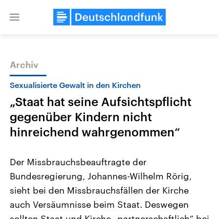
Close
menu
Archiv
Themen
Sexualisierte Gewalt in den Kirchen
„Staat hat seine Aufsichtspflicht
gegenüber Kindern nicht
hinreichend wahrgenommen“
Der Missbrauchsbeauftragte der
Landtagswahl Sachsen-Anhalt
USA
Bundesregierung, Johannes-Wilhelm Rörig,
2026
Aktuelle Beiträge, Analys
Alle Informationen
Hintergründe
sieht bei den Missbrauchsfällen der Kirche
Sachsen-Anhalt wählt am 6.
Wirtschaftlich und militäri
September 2026 einen neuen
gehören die Vereinigten S
auch Versäumnisse beim Staat. Deswegen
Landtag. Seit 2021 wird das
den mächtigsten Ländern 
Bundesland von einer Koalition aus
sollten Staat und Kirche „partnerschaftlich“ bei
mit großem Einfluss auf d