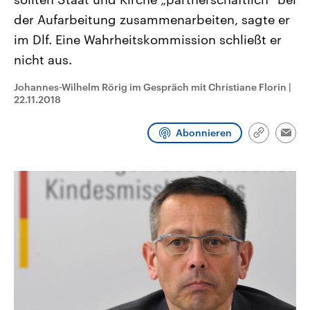
CDU, SPD und FDP regiert.-
aktuelle Weltgeschehen.
der Aufarbeitung zusammenarbeiten, sagte er
Umfragen, Prognosen,
Wahlprogramme, aktuelle Berichte
im Dlf. Eine Wahrheitskommission schließt er
Sendungen
Programm
Podcasts
und Hintergründe zu den Parteien
und Kandidaten der anstehenden
nicht aus.
Wahl.
Audio-Archiv
Johannes-Wilhelm Rörig im Gespräch mit Christiane Florin
|
22.11.2018
Abonnieren
Link
Emai
kopieren/te