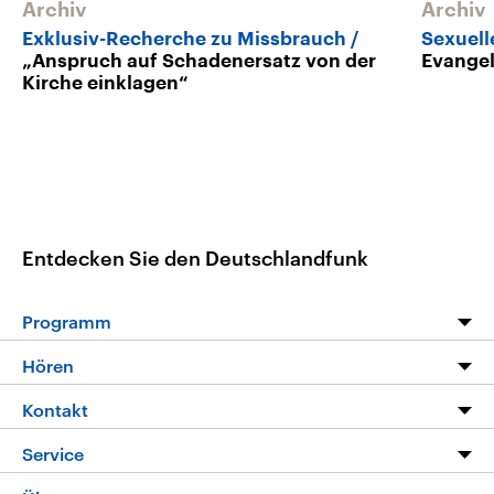
Archiv
Archiv
Exklusiv-Recherche zu Missbrauch
Sexuell
„Anspruch auf Schadenersatz von der
Evangel
Kirche einklagen“
Entdecken Sie den Deutschlandfunk
Programm
Programm
Hören
Alle Sendungen
Livestream
Kontakt
Die Nachrichten
Audios
Hörerservice
Service
Nachrichtenleicht
Podcasts
Social Media
FAQ