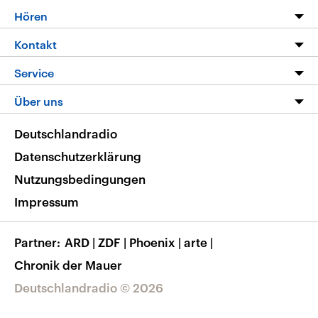
Programm
Hören
Alle Sendungen
Livestream
Kontakt
Die Nachrichten
Audios
Hörerservice
Service
Nachrichtenleicht
Podcasts
Social Media
FAQ
Über uns
Neue Beiträge auf dlf.de
Deutschlandfunk App
Newsletter
Deutschlandradio
Themen-Schwerpunkte
Nachrichten App
Deutschlandradio
Veranstaltungen
Presse
Frequenzen
Datenschutzerklärung
Musikliste
Ausbildung und Karriere
Nutzungsbedingungen
RSS
Transparenz
Impressum
Korrekturen
Barrierefreiheit
Partner
ARD
|
ZDF
|
Phoenix
|
arte
|
Chronik der Mauer
Deutschlandradio © 2026