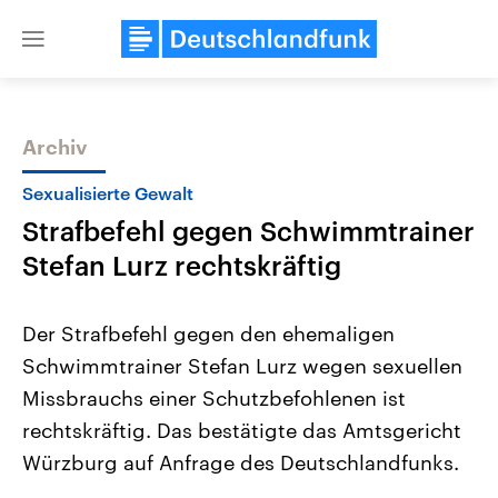
Close
menu
Archiv
Themen
Sexualisierte Gewalt
Strafbefehl gegen Schwimmtrainer
Stefan Lurz rechtskräftig
Der Strafbefehl gegen den ehemaligen
Schwimmtrainer Stefan Lurz wegen sexuellen
Landtagswahl Sachsen-Anhalt
USA
Missbrauchs einer Schutzbefohlenen ist
2026
Aktuelle Beiträge, Analys
Alle Informationen
Hintergründe
rechtskräftig. Das bestätigte das Amtsgericht
Sachsen-Anhalt wählt am 6.
Wirtschaftlich und militäri
September 2026 einen neuen
gehören die Vereinigten S
Würzburg auf Anfrage des Deutschlandfunks.
Landtag. Seit 2021 wird das
den mächtigsten Ländern 
Bundesland von einer Koalition aus
mit großem Einfluss auf d