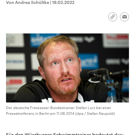
Von Andrea Schültke
|
18.02.2022
CDU, SPD und FDP regiert.-
aktuelle Weltgeschehen.
Umfragen, Prognosen,
Wahlprogramme, aktuelle Berichte
Sendungen
Programm
Podcasts
und Hintergründe zu den Parteien
Link
Emai
und Kandidaten der anstehenden
kopieren/te
Wahl.
Audio-Archiv
Der deutsche Freiwasser-Bundestrainer Stefan Lurz bei einer
Pressekonferenz in Berlin am 11.08.2014 (dpa / Stefan Naupold)
Für den Würzburger Schwimmtrainer bedeutet das: