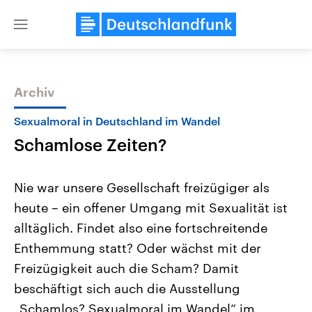
Close
menu
Archiv
Themen
Sexualmoral in Deutschland im Wandel
Schamlose Zeiten?
Nie war unsere Gesellschaft freizügiger als
heute – ein offener Umgang mit Sexualität ist
alltäglich. Findet also eine fortschreitende
Landtagswahl Sachsen-Anhalt
USA
Enthemmung statt? Oder wächst mit der
2026
Aktuelle Beiträge, Analys
Alle Informationen
Freizügigkeit auch die Scham? Damit
Hintergründe
Sachsen-Anhalt wählt am 6.
Wirtschaftlich und militäri
beschäftigt sich auch die Ausstellung
September 2026 einen neuen
gehören die Vereinigten S
Landtag. Seit 2021 wird das
den mächtigsten Ländern 
„Schamlos? Sexualmoral im Wandel“ im
Bundesland von einer Koalition aus
mit großem Einfluss auf d