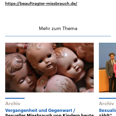
https://beauftragter-missbrauch.de/
Mehr zum Thema
Archiv
Archiv
Vergangenheit und Gegenwart
Sexuali
Sexueller Missbrauch von Kindern heute
zählt“