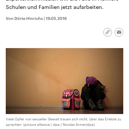
CDU, SPD und FDP regiert.-
aktuelle Weltgeschehen.
Schulen und Familien jetzt aufarbeiten.
Umfragen, Prognosen,
Wahlprogramme, aktuelle Berichte
Sendungen
Programm
Podcasts
und Hintergründe zu den Parteien
Von Dörte Hinrichs
|
19.05.2016
und Kandidaten der anstehenden
Wahl.
Audio-Archiv
Link
Emai
kopieren/te
Viele Opfer von sexueller Gewalt trauen sich nicht, über das Erlebte zu
sprechen. (picture alliance / dpa / Nicolas Armer/dpa)