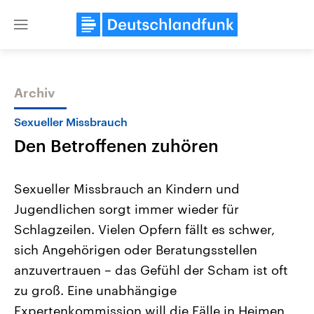
Close
menu
Archiv
Themen
Sexueller Missbrauch
Den Betroffenen zuhören
Sexueller Missbrauch an Kindern und
Jugendlichen sorgt immer wieder für
Schlagzeilen. Vielen Opfern fällt es schwer,
Landtagswahl Sachsen-Anhalt
USA
sich Angehörigen oder Beratungsstellen
2026
Aktuelle Beiträge, Analys
Alle Informationen
anzuvertrauen – das Gefühl der Scham ist oft
Hintergründe
Sachsen-Anhalt wählt am 6.
Wirtschaftlich und militäri
zu groß. Eine unabhängige
September 2026 einen neuen
gehören die Vereinigten S
Landtag. Seit 2021 wird das
den mächtigsten Ländern 
Expertenkommission will die Fälle in Heimen,
Bundesland von einer Koalition aus
mit großem Einfluss auf d