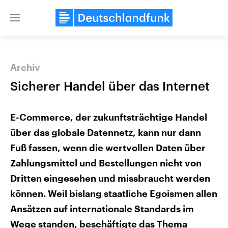
Close
menu
Archiv
Themen
Sicherer Handel über das Internet
E-Commerce, der zukunftsträchtige Handel
über das globale Datennetz, kann nur dann
Fuß fassen, wenn die wertvollen Daten über
Zahlungsmittel und Bestellungen nicht von
Landtagswahl Sachsen-Anhalt
Dritten eingesehen und missbraucht werden
USA
2026
Aktuelle Beiträge, Analys
können. Weil bislang staatliche Egoismen allen
Alle Informationen
Hintergründe
Sachsen-Anhalt wählt am 6.
Wirtschaftlich und militäri
Ansätzen auf internationale Standards im
September 2026 einen neuen
gehören die Vereinigten S
Landtag. Seit 2021 wird das
den mächtigsten Ländern 
Wege standen, beschäftigte das Thema
Bundesland von einer Koalition aus
mit großem Einfluss auf d