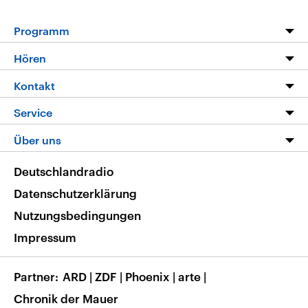
Programm
Programm
Hören
Alle Sendungen
Livestream
Kontakt
Die Nachrichten
Audios
Hörerservice
Service
Nachrichtenleicht
Podcasts
Social Media
FAQ
Über uns
Neue Beiträge auf dlf.de
Deutschlandfunk App
Newsletter
Deutschlandradio
Themen-Schwerpunkte
Nachrichten App
Deutschlandradio
Veranstaltungen
Presse
Frequenzen
Datenschutzerklärung
Musikliste
Ausbildung und Karriere
Nutzungsbedingungen
RSS
Transparenz
Impressum
Korrekturen
Barrierefreiheit
Partner
ARD
|
ZDF
|
Phoenix
|
arte
|
Chronik der Mauer