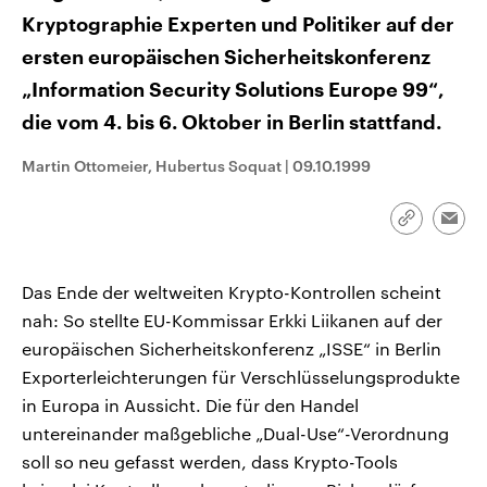
CDU, SPD und FDP regiert.-
aktuelle Weltgeschehen.
Kryptographie Experten und Politiker auf der
Umfragen, Prognosen,
Wahlprogramme, aktuelle Berichte
ersten europäischen Sicherheitskonferenz
Sendungen
Programm
Podcasts
und Hintergründe zu den Parteien
und Kandidaten der anstehenden
„Information Security Solutions Europe 99“,
Wahl.
Audio-Archiv
die vom 4. bis 6. Oktober in Berlin stattfand.
Martin Ottomeier, Hubertus Soquat
|
09.10.1999
Link
Emai
kopieren/te
Das Ende der weltweiten Krypto-Kontrollen scheint
nah: So stellte EU-Kommissar Erkki Liikanen auf der
europäischen Sicherheitskonferenz „ISSE“ in Berlin
Exporterleichterungen für Verschlüsselungsprodukte
in Europa in Aussicht. Die für den Handel
untereinander maßgebliche „Dual-Use“-Verordnung
soll so neu gefasst werden, dass Krypto-Tools