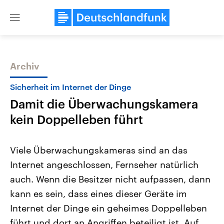
Close
menu
Archiv
Themen
Sicherheit im Internet der Dinge
Damit die Überwachungskamera
kein Doppelleben führt
Viele Überwachungskameras sind an das
Internet angeschlossen, Fernseher natürlich
Landtagswahl Sachsen-Anhalt
USA
auch. Wenn die Besitzer nicht aufpassen, dann
2026
Aktuelle Beiträge, Analys
Alle Informationen
Hintergründe
kann es sein, dass eines dieser Geräte im
Sachsen-Anhalt wählt am 6.
Wirtschaftlich und militäri
September 2026 einen neuen
gehören die Vereinigten S
Internet der Dinge ein geheimes Doppelleben
Landtag. Seit 2021 wird das
den mächtigsten Ländern 
führt und dort an Angriffen beteiligt ist. Auf
Bundesland von einer Koalition aus
mit großem Einfluss auf d