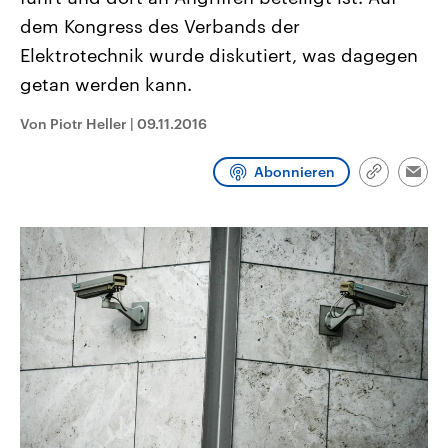
CDU, SPD und FDP regiert.-
aktuelle Weltgeschehen.
dem Kongress des Verbands der
Umfragen, Prognosen,
Wahlprogramme, aktuelle Berichte
Elektrotechnik wurde diskutiert, was dagegen
Sendungen
Programm
Podcasts
und Hintergründe zu den Parteien
und Kandidaten der anstehenden
getan werden kann.
Wahl.
Audio-Archiv
Von Piotr Heller
|
09.11.2016
Abonnieren
Link
Emai
kopieren/te