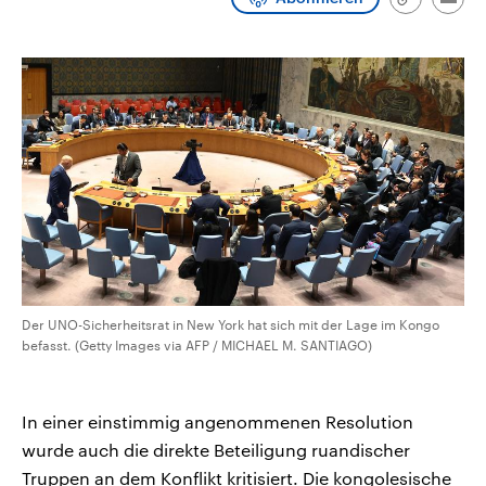
Link
Emai
CDU, SPD und FDP regiert.-
aktuelle Weltgeschehen.
kopieren/te
Umfragen, Prognosen,
Wahlprogramme, aktuelle Berichte
Sendungen
Programm
Podcasts
und Hintergründe zu den Parteien
und Kandidaten der anstehenden
Wahl.
Audio-Archiv
Der UNO-Sicherheitsrat in New York hat sich mit der Lage im Kongo
befasst. (Getty Images via AFP / MICHAEL M. SANTIAGO)
In einer einstimmig angenommenen Resolution
wurde auch die direkte Beteiligung ruandischer
Truppen an dem Konflikt kritisiert. Die kongolesische