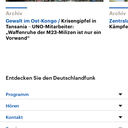
Archiv
Archiv
Gewalt im Ost-Kongo
Krisengipfel in
Zentral
Tansania – UNO-Mitarbeiter:
Kämpfe
„Waffenruhe der M23-Milizen ist nur ein
Vorwand“
Entdecken Sie den Deutschlandfunk
Programm
Programm
Hören
Alle Sendungen
Livestream
Kontakt
Die Nachrichten
Audios
Hörerservice