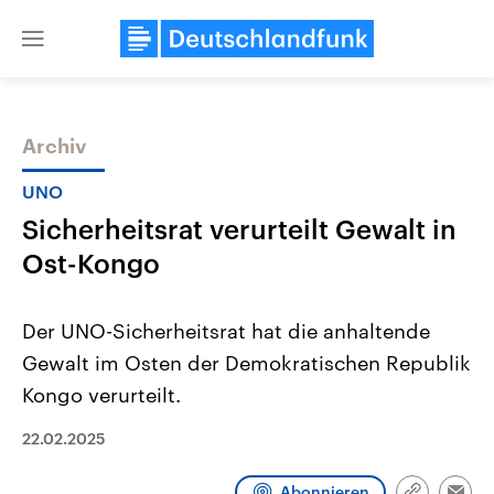
Close
menu
Archiv
Themen
UNO
Sicherheitsrat verurteilt Gewalt in
Ost-Kongo
Der UNO-Sicherheitsrat hat die anhaltende
Gewalt im Osten der Demokratischen Republik
Landtagswahl Sachsen-Anhalt
USA
Kongo verurteilt.
2026
Aktuelle Beiträge, Analys
Alle Informationen
Hintergründe
Sachsen-Anhalt wählt am 6.
Wirtschaftlich und militäri
22.02.2025
September 2026 einen neuen
gehören die Vereinigten S
Landtag. Seit 2021 wird das
den mächtigsten Ländern 
Bundesland von einer Koalition aus
mit großem Einfluss auf d
Abonnieren