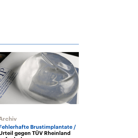
Archiv
Mangelhafte B
und die Kons
Archiv
Fehlerhafte Brustimplantate
Urteil gegen TÜV Rheinland