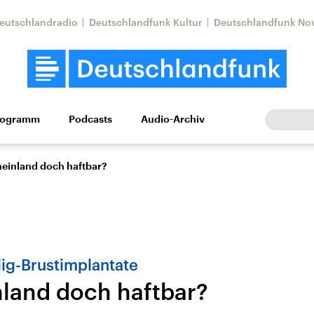
eutschlandradio
Deutschlandfunk Kultur
Deutschlandfunk No
rogramm
Podcasts
Audio-Archiv
Wirtschaft
Wissen
Kultur
Europa
Gesellschaf
einland doch haftbar?
lig-Brustimplantate
land doch haftbar?
Nahostkonflikt
Iran
le Beiträge,
Aktuelle Lage und
Aktuelle Lage und