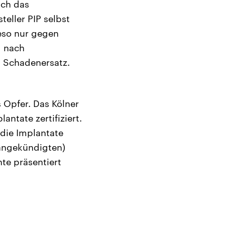
ach das
eller PIP selbst
ieso nur gegen
d nach
n Schadenersatz.
 Opfer. Das Kölner
ntate zertifiziert.
die Implantate
(angekündigten)
te präsentiert