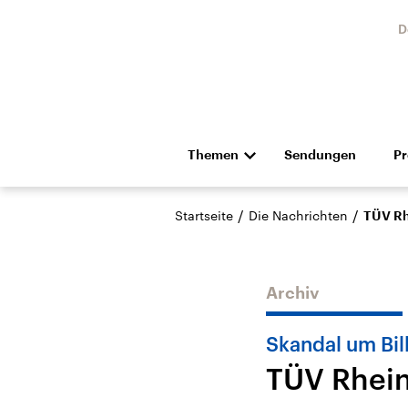
D
Themen
Sendungen
P
Die Nachrichten
Politik
/
/
Startseite
Die Nachrichten
TÜV Rh
Hörspiel und Feature
Musik
Archiv
Skandal um Bil
TÜV Rhein
Landtagswahl Sachsen-
USA
Anhalt 2026
Aktuel