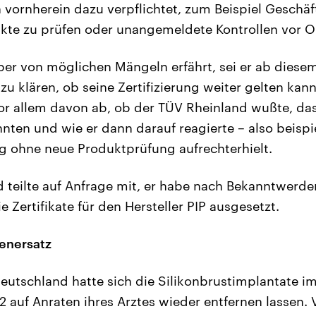
n vornherein dazu verpflichtet, zum Beispiel Geschä
ukte zu prüfen oder unangemeldete Kontrollen vor O
ber von möglichen Mängeln erfährt, sei er ab dies
 zu klären, ob seine Zertifizierung weiter gelten kan
r allem davon ab, ob der TÜV Rheinland wußte, das
nnten und wie er dann darauf reagierte – also beispi
ung ohne neue Produktprüfung aufrechterhielt.
 teilte auf Anfrage mit, er habe nach Bekanntwerd
 Zertifikate für den Hersteller PIP ausgesetzt.
enersatz
Deutschland hatte sich die Silikonbrustimplantate i
2 auf Anraten ihres Arztes wieder entfernen lassen