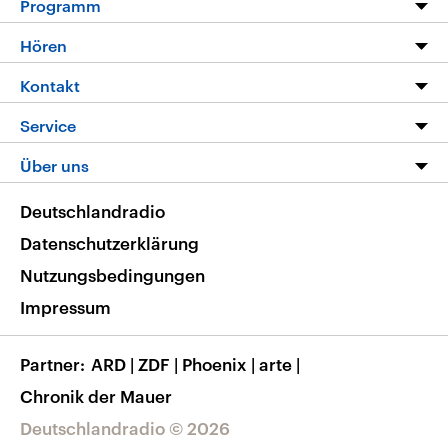
Programm
Programm
Hören
Alle Sendungen
Livestream
Kontakt
Die Nachrichten
Audios
Hörerservice
Service
Nachrichtenleicht
Podcasts
Social Media
FAQ
Über uns
Neue Beiträge auf dlf.de
Deutschlandfunk App
Newsletter
Deutschlandradio
Themen-Schwerpunkte
Nachrichten App
Deutschlandradio
Veranstaltungen
Presse
Frequenzen
Datenschutzerklärung
Musikliste
Ausbildung und Karriere
Nutzungsbedingungen
RSS
Transparenz
Impressum
Korrekturen
Barrierefreiheit
Partner
ARD
|
ZDF
|
Phoenix
|
arte
|
Chronik der Mauer
Deutschlandradio © 2026