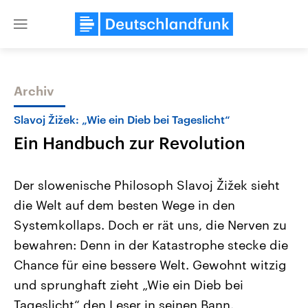
Close
menu
Archiv
Themen
Slavoj Žižek: „Wie ein Dieb bei Tageslicht“
Ein Handbuch zur Revolution
Der slowenische Philosoph Slavoj Žižek sieht
die Welt auf dem besten Wege in den
Systemkollaps. Doch er rät uns, die Nerven zu
Landtagswahl Sachsen-Anhalt
USA
bewahren: Denn in der Katastrophe stecke die
2026
Aktuelle Beiträge, Analys
Alle Informationen
Chance für eine bessere Welt. Gewohnt witzig
Hintergründe
Sachsen-Anhalt wählt am 6.
Wirtschaftlich und militäri
und sprunghaft zieht „Wie ein Dieb bei
September 2026 einen neuen
gehören die Vereinigten S
Landtag. Seit 2021 wird das
den mächtigsten Ländern 
Tageslicht“ den Leser in seinen Bann.
Bundesland von einer Koalition aus
mit großem Einfluss auf d