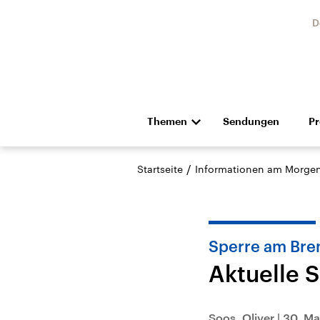
D
Themen
Sendungen
P
Die Nachrichten
Politik
/
Startseite
Informationen am Morge
Hörspiel und Feature
Musik
Sperre am Bre
Aktuelle 
Landtagswahl Sachsen-
USA
Anhalt 2026
Aktuel
Soos, Oliver
|
30. Ma