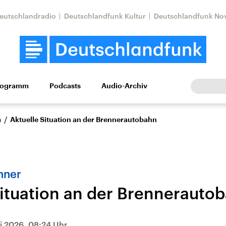
eutschlandradio
Deutschlandfunk Kultur
Deutschlandfunk No
rogramm
Podcasts
Audio-Archiv
Wirtschaft
Wissen
Kultur
Europa
Gesellschaf
/
n
Aktuelle Situation an der Brennerautobahn
nner
Situation an der Brennerauto
Nahostkonflikt
Iran
le Beiträge,
Aktuelle Lage und
Aktuelle Lage und
i 2026, 08:24 Uhr