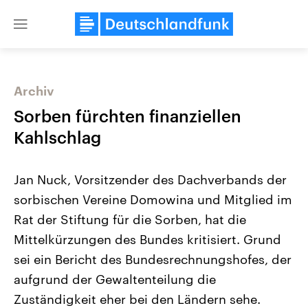
Close
menu
Archiv
Themen
Sorben fürchten finanziellen
Kahlschlag
Jan Nuck, Vorsitzender des Dachverbands der
sorbischen Vereine Domowina und Mitglied im
Rat der Stiftung für die Sorben, hat die
Mittelkürzungen des Bundes kritisiert. Grund
Landtagswahl Sachsen-Anhalt
USA
2026
Aktuelle Beiträge, Analys
sei ein Bericht des Bundesrechnungshofes, der
Alle Informationen
Hintergründe
Sachsen-Anhalt wählt am 6.
Wirtschaftlich und militäri
aufgrund der Gewaltenteilung die
September 2026 einen neuen
gehören die Vereinigten S
Landtag. Seit 2021 wird das
den mächtigsten Ländern 
Zuständigkeit eher bei den Ländern sehe.
Bundesland von einer Koalition aus
mit großem Einfluss auf d