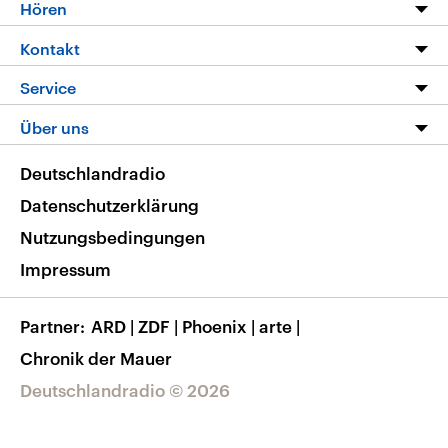
Programm
Hören
Alle Sendungen
Livestream
Kontakt
Die Nachrichten
Audios
Hörerservice
Service
Nachrichtenleicht
Podcasts
Social Media
FAQ
Über uns
Neue Beiträge auf dlf.de
Deutschlandfunk App
Newsletter
Deutschlandradio
Themen-Schwerpunkte
Nachrichten App
Deutschlandradio
Veranstaltungen
Presse
Frequenzen
Datenschutzerklärung
Musikliste
Ausbildung und Karriere
Nutzungsbedingungen
RSS
Transparenz
Impressum
Korrekturen
Barrierefreiheit
Partner
ARD
|
ZDF
|
Phoenix
|
arte
|
Chronik der Mauer
Deutschlandradio © 2026