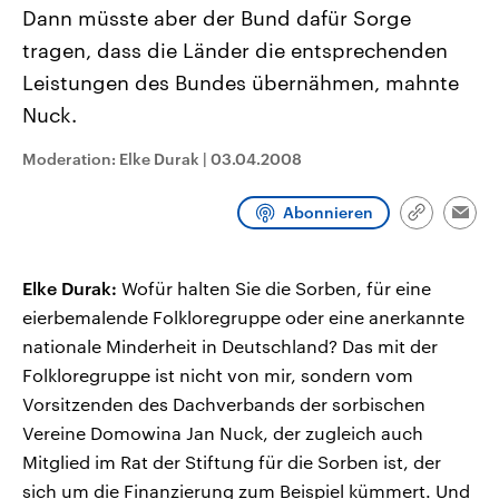
CDU, SPD und FDP regiert.-
aktuelle Weltgeschehen.
Dann müsste aber der Bund dafür Sorge
Umfragen, Prognosen,
tragen, dass die Länder die entsprechenden
Wahlprogramme, aktuelle Berichte
Sendungen
Programm
Podcasts
und Hintergründe zu den Parteien
Leistungen des Bundes übernähmen, mahnte
und Kandidaten der anstehenden
Wahl.
Nuck.
Audio-Archiv
Moderation: Elke Durak
|
03.04.2008
Abonnieren
Link
Emai
kopieren/te
Elke Durak:
Wofür halten Sie die Sorben, für eine
eierbemalende Folkloregruppe oder eine anerkannte
nationale Minderheit in Deutschland? Das mit der
Folkloregruppe ist nicht von mir, sondern vom
Vorsitzenden des Dachverbands der sorbischen
Vereine Domowina Jan Nuck, der zugleich auch
Mitglied im Rat der Stiftung für die Sorben ist, der
sich um die Finanzierung zum Beispiel kümmert. Und