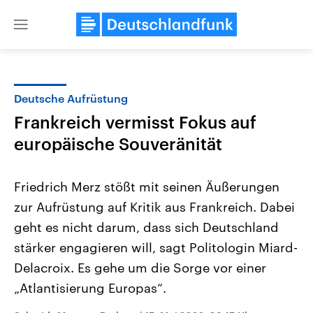
Close
menu
Deutsche Aufrüstung
Themen
Frankreich vermisst Fokus auf
europäische Souveränität
Friedrich Merz stößt mit seinen Äußerungen
zur Aufrüstung auf Kritik aus Frankreich. Dabei
geht es nicht darum, dass sich Deutschland
Landtagswahl Sachsen-Anhalt
USA
stärker engagieren will, sagt Politologin Miard-
2026
Aktuelle Beiträge, Analys
Delacroix. Es gehe um die Sorge vor einer
Alle Informationen
Hintergründe
Sachsen-Anhalt wählt am 6.
Wirtschaftlich und militäri
„Atlantisierung Europas“.
September 2026 einen neuen
gehören die Vereinigten S
Landtag. Seit 2021 wird das
den mächtigsten Ländern 
Bundesland von einer Koalition aus
mit großem Einfluss auf d