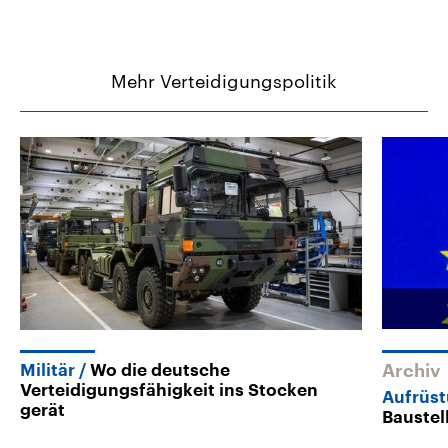
Mehr Verteidigungspolitik
Militär
Wo die deutsche
Archiv
Verteidigungsfähigkeit ins Stocken
Aufrüst
gerät
Baustel