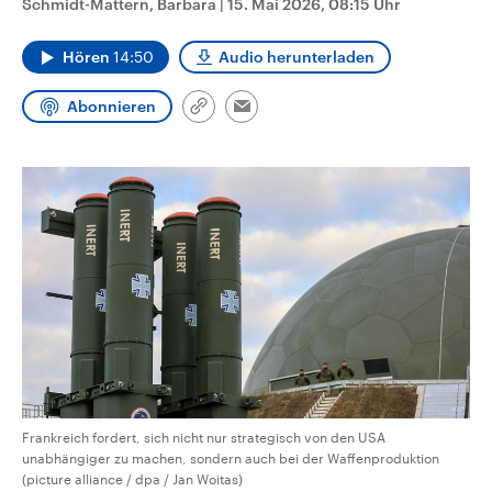
Schmidt-Mattern, Barbara
|
15. Mai 2026, 08:15 Uhr
CDU, SPD und FDP regiert.-
aktuelle Weltgeschehen.
Umfragen, Prognosen,
Wahlprogramme, aktuelle Berichte
Hören
14:50
Audio herunterladen
Sendungen
Programm
Podcasts
und Hintergründe zu den Parteien
und Kandidaten der anstehenden
Wahl.
Abonnieren
Link
Email
Audio-Archiv
kopieren/teilen
Frankreich fordert, sich nicht nur strategisch von den USA
unabhängiger zu machen, sondern auch bei der Waffenproduktion
(picture alliance / dpa / Jan Woitas)