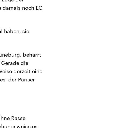
ie damals noch EG
l haben, sie
Lüneburg, beharrt
. Gerade die
weise derzeit eine
s, der Pariser
 ohne Rasse
iehungsweise es