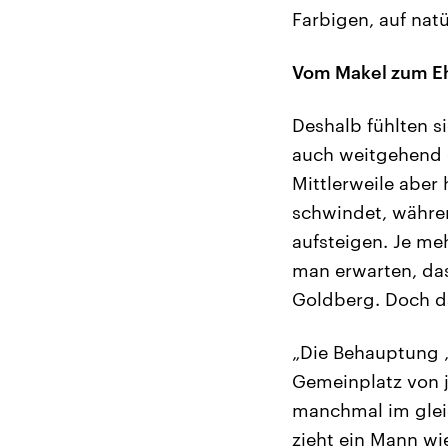
Farbigen, auf natü
Vom Makel zum Eh
Deshalb fühlten si
auch weitgehend g
Mittlerweile aber
schwindet, währen
aufsteigen. Je me
man erwarten, das
Goldberg. Doch da
„Die Behauptung ‚
Gemeinplatz von j
manchmal im glei
zieht ein Mann wi