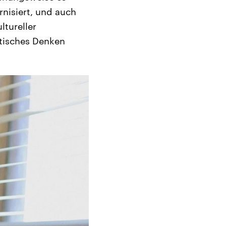
nisiert, und auch
ltureller
stisches Denken