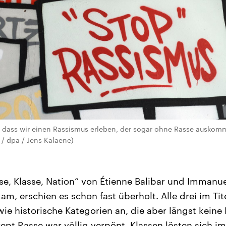
, dass wir einen Rassismus erleben, der sogar ohne Rasse auskommt
e / dpa / Jens Kalaene)
se, Klasse, Nation“ von Étienne Balibar und Immanue
am, erschien es schon fast überholt. Alle drei im Ti
wie historische Kategorien an, die aber längst keine
zept Rasse war völlig verpönt, Klassen lösten sich i