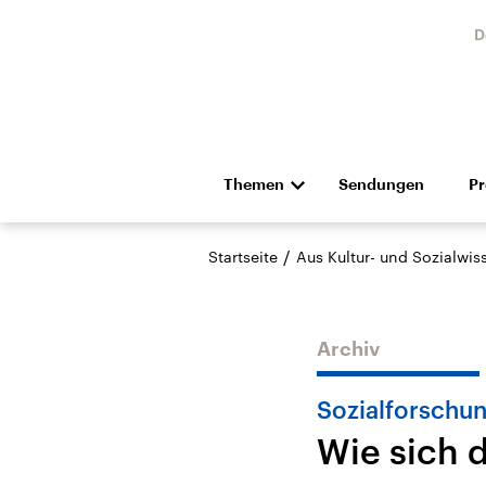
D
Themen
Sendungen
P
Die Nachrichten
Politik
/
Startseite
Aus Kultur- und Sozialwi
Hörspiel und Feature
Musik
Archiv
Sozialforschu
Wie sich 
Landtagswahl Sachsen-
USA
Anhalt 2026
Aktuel