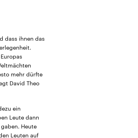
nd dass ihnen das
erlegenheit.
 Europas
 Weltmächten
esto mehr dürfte
egt David Theo
dezu ein
lben Leute dann
 gaben. Heute
den Leuten auf