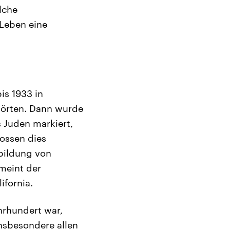
olche
 Leben eine
is 1933 in
ehörten. Dann wurde
 Juden markiert,
nossen dies
bildung von
meint der
ifornia.
hrhundert war,
nsbesondere allen