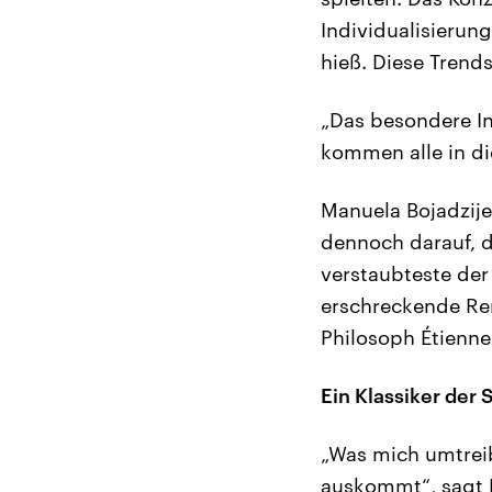
Individualisierun
hieß. Diese Trends
„Das besondere In
kommen alle in die
Manuela Bojadzije
dennoch darauf, da
verstaubteste der 
erschreckende Ren
Philosoph Étienne 
Ein Klassiker der 
„Was mich umtreib
auskommt“, sagt B