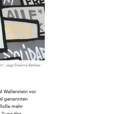
“, sagt Étienne Balibar
l Wallerstein vor
tel genannten
 Rolle mehr
m Zuge der