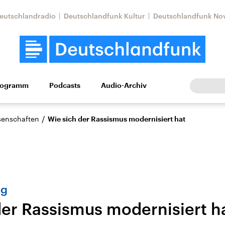
eutschlandradio
Deutschlandfunk Kultur
Deutschlandfunk No
rogramm
Podcasts
Audio-Archiv
Wirtschaft
Wissen
Kultur
Europa
Gesellschaf
/
ssenschaften
Wie sich der Rassismus modernisiert hat
ng
der Rassismus modernisiert h
Nahostkonflikt
Iran
le Beiträge,
Aktuelle Lage und
Aktuelle Lage und