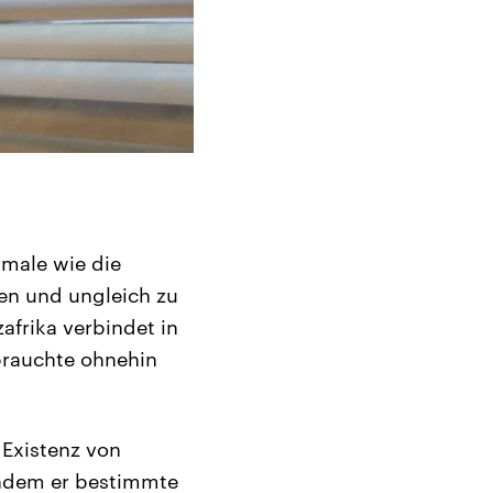
kmale wie die
en und ungleich zu
frika verbindet in
brauchte ohnehin
 Existenz von
chdem er bestimmte