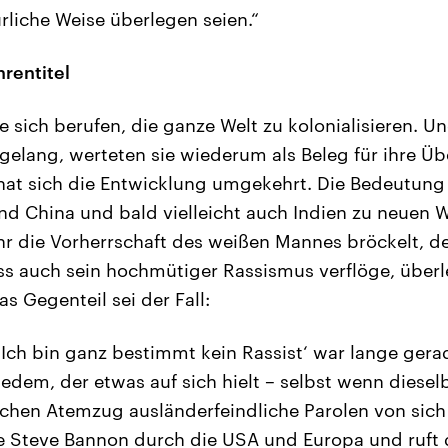
rliche Weise überlegen seien.“
rentitel
e sich berufen, die ganze Welt zu kolonialisieren. U
elang, werteten sie wiederum als Beleg für ihre Üb
 hat sich die Entwicklung umgekehrt. Die Bedeutung
d China und bald vielleicht auch Indien zu neuen
hr die Vorherrschaft des weißen Mannes bröckelt, d
s auch sein hochmütiger Rassismus verflöge, überl
s Gegenteil sei der Fall:
Ich bin ganz bestimmt kein Rassist‘ war lange gera
edem, der etwas auf sich hielt – selbst wenn diese
chen Atemzug ausländerfeindliche Parolen von sich
e Steve Bannon durch die USA und Europa und ruft 