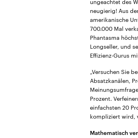
ungeachtet des Wa
neugierig! Aus de
amerikanische Unt
700.000 Mal verka
Phantasma höchst 
Longseller, und s
Effizienz-Gurus m
„Versuchen Sie be
Absatzkanälen, Pr
Meinungsumfragen,
Prozent. Verfeiner
einfachsten 20 Pr
kompliziert wird, 
Mathematisch ver