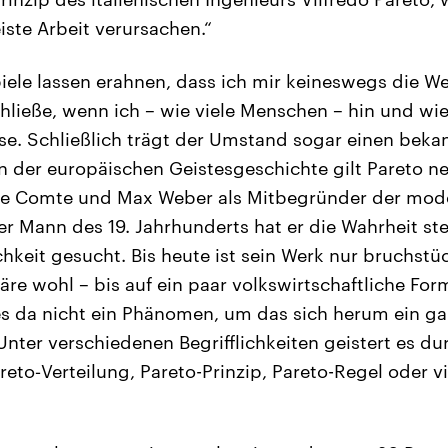
iste Arbeit verursachen.“
iele lassen erahnen, dass ich mir keineswegs die We
hließe, wenn ich – wie viele Menschen – hin und wie
se. Schließlich trägt der Umstand sogar einen bek
 In der europäischen Geistesgeschichte gilt Pareto n
e Comte und Max Weber als Mitbegründer der mode
er Mann des 19. Jahrhunderts hat er die Wahrheit ste
hkeit gesucht. Bis heute ist sein Werk nur bruchstü
re wohl – bis auf ein paar volkswirtschaftliche For
es da nicht ein Phänomen, um das sich herum ein g
. Unter verschiedenen Begrifflichkeiten geistert es d
eto‑Verteilung, Pareto-Prinzip, Pareto-Regel oder vi