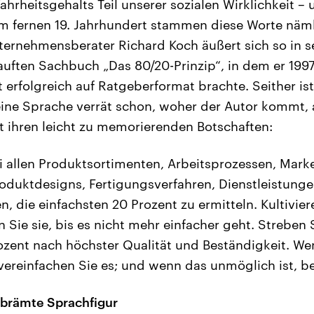
hrheitsgehalts Teil unserer sozialen Wirklichkeit –
m fernen 19. Jahrhundert stammen diese Worte näml
ernehmensberater Richard Koch äußert sich so in s
uften Sachbuch „Das 80/20-Prinzip“, in dem er 1997
erfolgreich auf Ratgeberformat brachte. Seither ist
eine Sprache verrät schon, woher der Autor kommt, 
it ihren leicht zu memorierenden Botschaften:
i allen Produktsortimenten, Arbeitsprozessen, Mark
oduktdesigns, Fertigungsverfahren, Dienstleistung
 die einfachsten 20 Prozent zu ermitteln. Kultivier
n Sie sie, bis es nicht mehr einfacher geht. Streben 
ozent nach höchster Qualität und Beständigkeit. W
vereinfachen Sie es; und wenn das unmöglich ist, be
brämte Sprachfigur