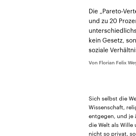
Alle Informationen
Analy
Sachsen-Anhalt wählt
Hinte
Die „Pareto-Vert
am 6. September 2026
Wirtsc
einen neuen Landtag.
militä
und zu 20 Proze
Seit 2021 wird das
Verein
Bundesland von einer
den m
unterschiedlich
Koalition aus CDU, SPD
Länder
und FDP regiert.-
großem
kein Gesetz, so
Umfragen, Prognosen,
aktuel
Wahlprogramme,
soziale Verhält
aktuelle Berichte und
Hintergründe zu den
Parteien und Kandidaten
Von Florian Felix We
der anstehenden Wahl.
Sich selbst die W
Wissenschaft, re
entgegen, und je ä
die Welt als Will
nicht so privat, 