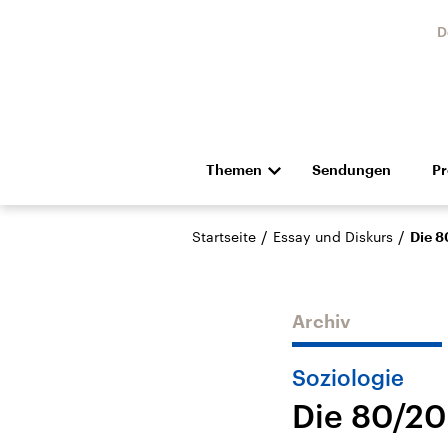
D
Themen
Sendungen
P
Die Nachrichten
Politik
/
/
Startseite
Essay und Diskurs
Die 8
Hörspiel und Feature
Musik
Archiv
Soziologie
Die 80/20
Landtagswahl Sachsen-
USA
Anhalt 2026
Aktuel