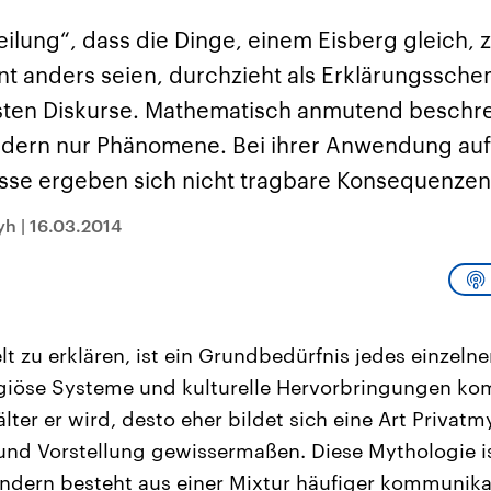
sen und
Hintergründe
Hintergründe
Der Überfall der
Der Iran – seit der
rgründe
eilung“, dass die Dinge, einem Eisberg gleich, 
haftlich und
palästinensischen
Islamischen Revolu
risch gehören die
Terrororganisation
1979 auch Islamisc
nt anders seien, durchzieht als Erklärungssche
igten Staaten zu
Hamas im Oktober 2023
Republik Iran – ist e
ächtigsten
auf Israel hat in der
von einem
sten Diskurse. Mathematisch anmutend beschre
n der Erde, mit
Region wieder die
Religionsführer auto
 Einfluss auf das
Gewalt entfacht. Israel
regierter Staat im 
ndern nur Phänomene. Bei ihrer Anwendung auf 
le Weltgeschehen.
möchte die Hamas
Osten. Eine Feindsc
zerstören. Diese wird wie
zu Israel und zu de
nisse ergeben sich nicht tragbare Konsequenzen
die Hisbollah im Libanon
ist fest in der
vom Iran unterstützt.
Staatsideologie
verankert.
yh
|
16.03.2014
elt zu erklären, ist ein Grundbedürfnis jedes einzel
ligiöse Systeme und kulturelle Hervorbringungen k
lter er wird, desto eher bildet sich eine Art Privat
e und Vorstellung gewissermaßen. Diese Mythologie is
sondern besteht aus einer Mixtur häufiger kommunikat