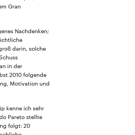
nem Gran
eigenes Nachdenken;
ichtliche
roß darin, solche
 Schuss
an in der
bst 2010 folgende
ung, Motivation und
ip kenne ich sehr
o Pareto stellte
ng folgt: 20
schliche