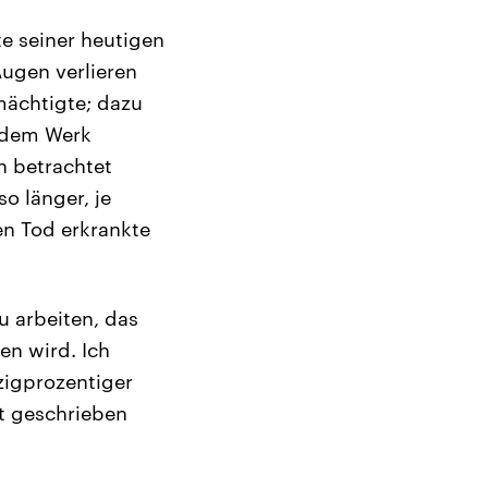
te seiner heutigen
ugen verlieren
emächtigte; dazu
endem Werk
h betrachtet
o länger, je
en Tod erkrankte
 arbeiten, das
en wird. Ich
zigprozentiger
t geschrieben