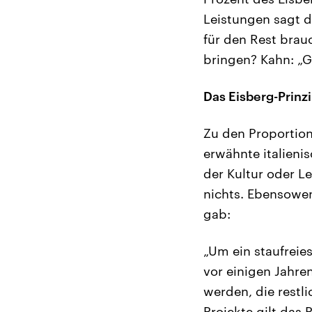
Leistungen sagt d
für den Rest brau
bringen? Kahn: „G
Das Eisberg-Prinz
Zu den Proportione
erwähnte italieni
der Kultur oder L
nichts. Ebensowen
gab:
„Um ein staufreie
vor einigen Jahren
werden, die restl
Projekte gilt das 