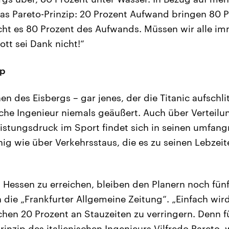
as Pareto-Prinzip: 20 Prozent Aufwand bringen 80 P
cht es 80 Prozent des Aufwands. Müssen wir alle im
ott sei Dank nicht!“
ip
n des Eisbergs – gar jenes, der die Titanic aufschlit
sche Ingenieur niemals geäußert. Auch über Verteilu
eistungsdruck im Sport findet sich in seinen umfang
ig wie über Verkehrsstaus, die es zu seinen Lebzeit
s Hessen zu erreichen, bleiben den Planern noch fün
 die „Frankfurter Allgemeine Zeitung“. „Einfach wird 
ichen 20 Prozent an Stauzeiten zu verringern. Denn 
Prinzip des italienischen Ingenieurs Vilfredo Pareto,