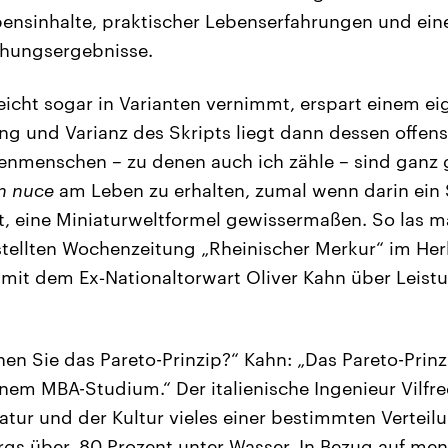
bensinhalte, praktischer Lebenserfahrungen und ei
chungsergebnisse.
leicht sogar in Varianten vernimmt, erspart einem 
ng und Varianz des Skripts liegt dann dessen offens
enmenschen – zu denen auch ich zähle – sind ganz g
n nuce
am Leben zu erhalten, zumal wenn darin ein
, eine Miniaturweltformel gewissermaßen. So las m
tellten Wochenzeitung „Rheinischer Merkur“ im Her
mit dem Ex‑Nationaltorwart Oliver Kahn über Leist
:
nen Sie das Pareto-Prinzip?“ Kahn: „Das Pareto-Prinz
nem MBA-Studium.“ Der italienische Ingenieur Vilfred
Natur und der Kultur vieles einer bestimmten Verteilu
rgs über, 80 Prozent unter Wasser. In Bezug auf men