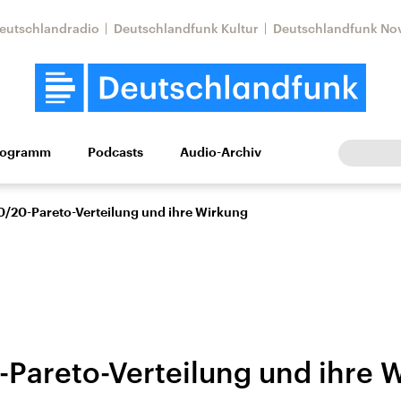
eutschlandradio
Deutschlandfunk Kultur
Deutschlandfunk No
rogramm
Podcasts
Audio-Archiv
Wirtschaft
Wissen
Kultur
Europa
Gesellschaf
0/20-Pareto-Verteilung und ihre Wirkung
-Pareto-Verteilung und ihre 
Nahostkonflikt
Iran
le Beiträge,
Aktuelle Lage und
Aktuelle Lage und