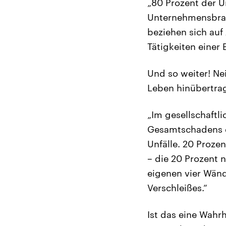
„80 Prozent der 
Unternehmensbran
beziehen sich auf
Tätigkeiten einer 
Und so weiter! Ne
Leben hinübertra
„Im gesellschaftl
Gesamtschadens d
Unfälle. 20 Proze
– die 20 Prozent 
eigenen vier Wänd
Verschleißes.“
Ist das eine Wahr