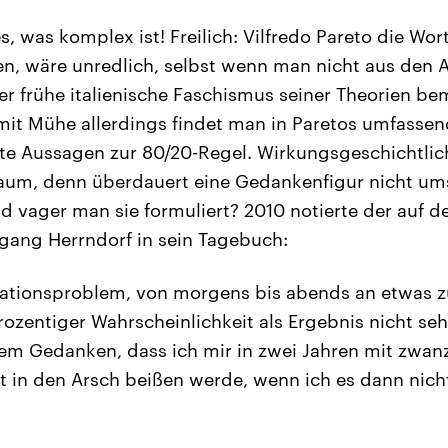
es, was komplex ist! Freilich: Vilfredo Pareto die Wor
n, wäre unredlich, selbst wenn man nicht aus den A
der frühe italienische Faschismus seiner Theorien b
mit Mühe allerdings findet man in Paretos umfass
te Aussagen zur 80/20-Regel. Wirkungsgeschichtlic
um, denn überdauert eine Gedankenfigur nicht ums
d vager man sie formuliert? 2010 notierte der auf d
lfgang Herrndorf in sein Tagebuch:
ationsproblem, von morgens bis abends an etwas zu
ozentiger Wahrscheinlichkeit als Ergebnis nicht seh
em Gedanken, dass ich mir in zwei Jahren mit zwan
t in den Arsch beißen werde, wenn ich es dann nich