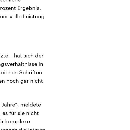
rozent Ergebnis,
mer volle Leistung
zte – hat sich der
ngsverhältnisse in
reichen Schriften
en noch gar nicht
f Jahre“, meldete
es für sie nicht
für komplexe
 wonach die letzten