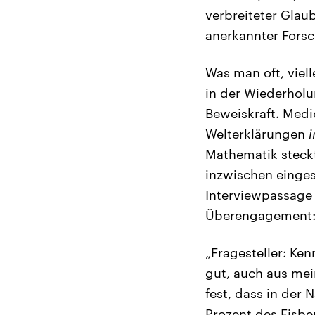
verbreiteter Glau
anerkannter Fors
Was man oft, viel
in der Wiederholu
Beweiskraft. Medi
Welterklärungen
i
Mathematik steckt
inzwischen einges
Interviewpassage 
Überengagement
„Fragesteller: Ken
gut, auch aus mei
fest, dass in der 
Prozent des Eisbe