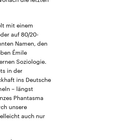
lt mit einem
der auf 80/20-
annten Namen, den
eben Émile
rnen Soziologie.
ts in der
ckhaft ins Deutsche
meln – längst
anzes Phantasma
urch unsere
elleicht auch nur