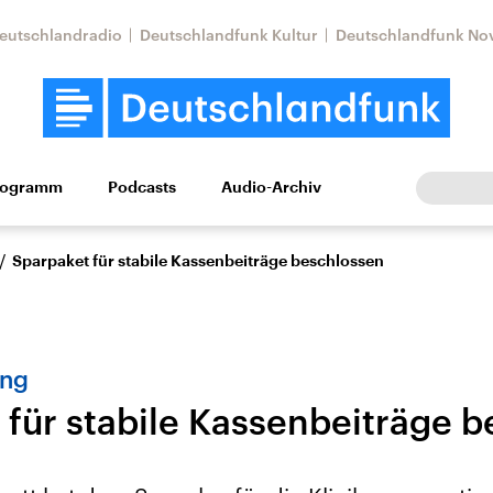
eutschlandradio
Deutschlandfunk Kultur
Deutschlandfunk No
rogramm
Podcasts
Audio-Archiv
Wirtschaft
Wissen
Kultur
Europa
Gesellschaf
/
Sparpaket für stabile Kassenbeiträge beschlossen
ung
 für stabile Kassenbeiträge 
Nahostkonflikt
Iran
le Beiträge,
Aktuelle Lage und
Aktuelle Lage und