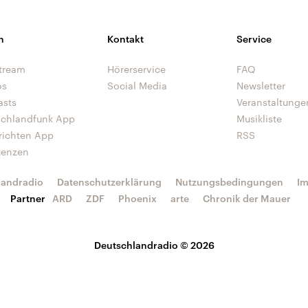
n
Kontakt
Service
tream
Hörerservice
FAQ
os
Social Media
Newsletter
asts
Veranstaltunge
schlandfunk App
Musikliste
richten App
RSS
uenzen
landradio
Datenschutzerklärung
Nutzungsbedingungen
I
Partner
ARD
ZDF
Phoenix
arte
Chronik der Mauer
Deutschlandradio © 2026