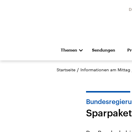
D
Themen
Sendungen
P
Die Nachrichten
Politik
/
Startseite
Informationen am Mittag
Hörspiel und Feature
Musik
Bundesregier
Sparpaket
Landtagswahl Sachsen-
USA
Anhalt 2026
Aktuel