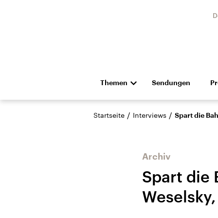
D
Themen
Sendungen
P
Die Nachrichten
Politik
/
/
Startseite
Interviews
Spart die Ba
Hörspiel und Feature
Musik
Archiv
Spart die
Weselsky,
Landtagswahl Sachsen-
USA
Anhalt 2026
Aktuel