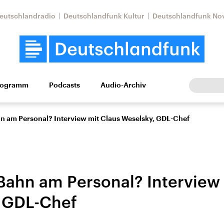
eutschlandradio
Deutschlandfunk Kultur
Deutschlandfunk No
rogramm
Podcasts
Audio-Archiv
Wirtschaft
Wissen
Kultur
Europa
Gesellschaf
hn am Personal? Interview mit Claus Weselsky, GDL-Chef
 Bahn am Personal? Interview
 GDL-Chef
Nahostkonflikt
Iran
le Beiträge,
Aktuelle Lage und
Aktuelle Lage und