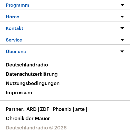
Programm
Programm
Hören
Alle Sendungen
Livestream
Kontakt
Die Nachrichten
Audios
Hörerservice
Service
Nachrichtenleicht
Podcasts
Social Media
FAQ
Über uns
Neue Beiträge auf dlf.de
Deutschlandfunk App
Newsletter
Deutschlandradio
Themen-Schwerpunkte
Nachrichten App
Deutschlandradio
Veranstaltungen
Presse
Frequenzen
Datenschutzerklärung
Musikliste
Ausbildung und Karriere
Nutzungsbedingungen
RSS
Transparenz
Impressum
Korrekturen
Barrierefreiheit
Partner
ARD
|
ZDF
|
Phoenix
|
arte
|
Chronik der Mauer
Deutschlandradio © 2026