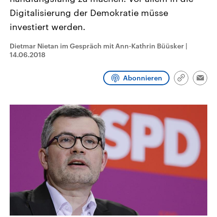
CDU, SPD und FDP regiert.-
aktuelle Weltgeschehen.
Digitalisierung der Demokratie müsse
Umfragen, Prognosen,
Wahlprogramme, aktuelle Berichte
investiert werden.
Sendungen
Programm
Podcasts
und Hintergründe zu den Parteien
und Kandidaten der anstehenden
Wahl.
Dietmar Nietan im Gespräch mit Ann-Kathrin Büüsker
|
Audio-Archiv
14.06.2018
Abonnieren
Link
Emai
kopieren/te