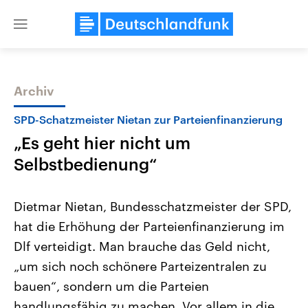
Close
menu
Archiv
Themen
SPD-Schatzmeister Nietan zur Parteienfinanzierung
„Es geht hier nicht um
Selbstbedienung“
Dietmar Nietan, Bundesschatzmeister der SPD,
hat die Erhöhung der Parteienfinanzierung im
Landtagswahl Sachsen-Anhalt
USA
Dlf verteidigt. Man brauche das Geld nicht,
2026
Aktuelle Beiträge, Analys
Alle Informationen
Hintergründe
„um sich noch schönere Parteizentralen zu
Sachsen-Anhalt wählt am 6.
Wirtschaftlich und militäri
September 2026 einen neuen
gehören die Vereinigten S
bauen“, sondern um die Parteien
Landtag. Seit 2021 wird das
den mächtigsten Ländern 
handlungsfähig zu machen. Vor allem in die
Bundesland von einer Koalition aus
mit großem Einfluss auf d