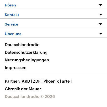
Programm
Hören
Alle Sendungen
Livestream
Kontakt
Die Nachrichten
Audios
Hörerservice
Service
Nachrichtenleicht
Podcasts
Social Media
FAQ
Über uns
Neue Beiträge auf dlf.de
Deutschlandfunk App
Newsletter
Deutschlandradio
Themen-Schwerpunkte
Nachrichten App
Deutschlandradio
Veranstaltungen
Presse
Frequenzen
Datenschutzerklärung
Musikliste
Ausbildung und Karriere
Nutzungsbedingungen
RSS
Transparenz
Impressum
Korrekturen
Barrierefreiheit
Partner
ARD
|
ZDF
|
Phoenix
|
arte
|
Chronik der Mauer
Deutschlandradio © 2026