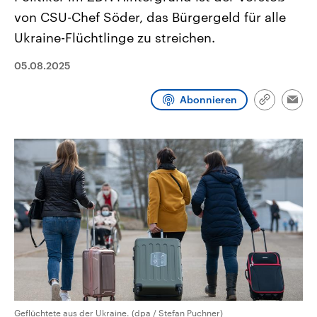
CDU, SPD und FDP regiert.-
aktuelle Weltgeschehen.
von CSU-Chef Söder, das Bürgergeld für alle
Umfragen, Prognosen,
Wahlprogramme, aktuelle Berichte
Ukraine-Flüchtlinge zu streichen.
Sendungen
Programm
Podcasts
und Hintergründe zu den Parteien
und Kandidaten der anstehenden
Wahl.
05.08.2025
Audio-Archiv
Abonnieren
Link
Emai
kopieren/te
Geflüchtete aus der Ukraine. (dpa / Stefan Puchner)