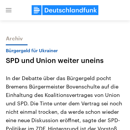
Close
menu
Archiv
Themen
Bürgergeld für Ukrainer
SPD und Union weiter uneins
In der Debatte über das Bürgergeld pocht
Bremens Bürgermeister Bovenschulte auf die
Einhaltung des Koalitionsvertrages von Union
Landtagswahl Sachsen-Anhalt
USA
und SPD. Die Tinte unter dem Vertrag sei noch
2026
Aktuelle Beiträge, Analys
Alle Informationen
nicht einmal trocken, da werde schon wieder
Hintergründe
Sachsen-Anhalt wählt am 6.
Wirtschaftlich und militäri
eine neue Diskussion eröffnet, sagte der SPD-
September 2026 einen neuen
gehören die Vereinigten S
Landtag. Seit 2021 wird das
den mächtigsten Ländern 
Politiker im ZDF. Hintergrund ist der Vorstoß
Bundesland von einer Koalition aus
mit großem Einfluss auf d