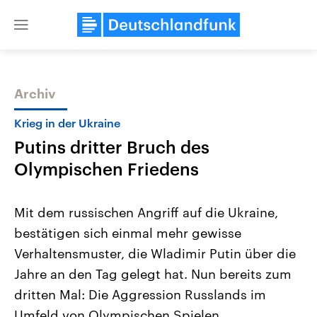
Close
menu
Archiv
Themen
Krieg in der Ukraine
Putins dritter Bruch des
Olympischen Friedens
Mit dem russischen Angriff auf die Ukraine,
bestätigen sich einmal mehr gewisse
Landtagswahl Sachsen-Anhalt
USA
Verhaltensmuster, die Wladimir Putin über die
2026
Aktuelle Beiträge, Analys
Alle Informationen
Hintergründe
Jahre an den Tag gelegt hat. Nun bereits zum
Sachsen-Anhalt wählt am 6.
Wirtschaftlich und militäri
September 2026 einen neuen
gehören die Vereinigten S
dritten Mal: Die Aggression Russlands im
Landtag. Seit 2021 wird das
den mächtigsten Ländern 
Umfeld von Olympischen Spielen.
Bundesland von einer Koalition aus
mit großem Einfluss auf d