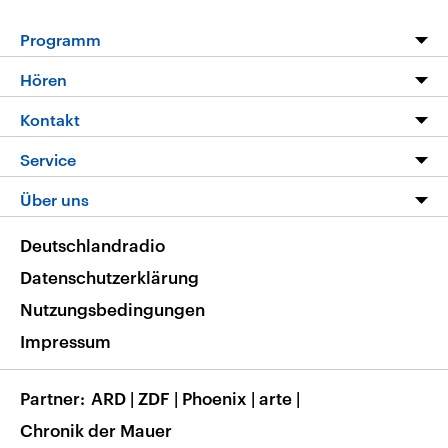
Programm
Programm
Hören
Alle Sendungen
Livestream
Kontakt
Die Nachrichten
Audios
Hörerservice
Service
Nachrichtenleicht
Podcasts
Social Media
FAQ
Über uns
Neue Beiträge auf dlf.de
Deutschlandfunk App
Newsletter
Deutschlandradio
Themen-Schwerpunkte
Nachrichten App
Deutschlandradio
Veranstaltungen
Presse
Frequenzen
Datenschutzerklärung
Musikliste
Ausbildung und Karriere
Nutzungsbedingungen
RSS
Transparenz
Impressum
Korrekturen
Barrierefreiheit
Partner
ARD
|
ZDF
|
Phoenix
|
arte
|
Chronik der Mauer