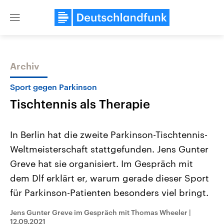
Close
menu
Archiv
Themen
Sport gegen Parkinson
Tischtennis als Therapie
In Berlin hat die zweite Parkinson-Tischtennis-
Weltmeisterschaft stattgefunden. Jens Gunter
Greve hat sie organisiert. Im Gespräch mit
Landtagswahl Sachsen-Anhalt
USA
dem Dlf erklärt er, warum gerade dieser Sport
2026
Aktuelle Beiträge, Analys
Alle Informationen
für Parkinson-Patienten besonders viel bringt.
Hintergründe
Sachsen-Anhalt wählt am 6.
Wirtschaftlich und militäri
September 2026 einen neuen
gehören die Vereinigten S
Jens Gunter Greve im Gespräch mit Thomas Wheeler
|
Landtag. Seit 2021 wird das
den mächtigsten Ländern 
12.09.2021
Bundesland von einer Koalition aus
mit großem Einfluss auf d