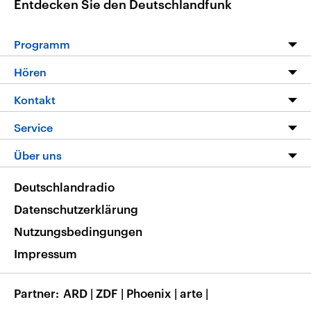
Entdecken Sie den Deutschlandfunk
Programm
Programm
Hören
Alle Sendungen
Livestream
Kontakt
Die Nachrichten
Audios
Hörerservice
Service
Nachrichtenleicht
Podcasts
Social Media
FAQ
Über uns
Neue Beiträge auf dlf.de
Deutschlandfunk App
Newsletter
Deutschlandradio
Themen-Schwerpunkte
Nachrichten App
Deutschlandradio
Veranstaltungen
Presse
Frequenzen
Datenschutzerklärung
Musikliste
Ausbildung und Karriere
Nutzungsbedingungen
RSS
Transparenz
Impressum
Korrekturen
Barrierefreiheit
Partner
ARD
|
ZDF
|
Phoenix
|
arte
|