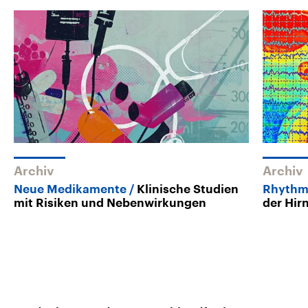
Archiv
Archiv
Neue Medikamente
Klinische Studien
Rhythm
mit Risiken und Nebenwirkungen
der Hir