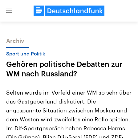
Close
menu
Archiv
Themen
Sport und Politik
Gehören politische Debatten zur
WM nach Russland?
Selten wurde im Vorfeld einer WM so sehr über
das Gastgeberland diskutiert. Die
Landtagswahl Sachsen-Anhalt
USA
angespannte Situation zwischen Moskau und
2026
Aktuelle Beiträge, Analys
Alle Informationen
Hintergründe
dem Westen wird zweifellos eine Rolle spielen.
Sachsen-Anhalt wählt am 6.
Wirtschaftlich und militäri
September 2026 einen neuen
gehören die Vereinigten S
Im Dlf-Sportgespräch haben Rebecca Harms
Landtag. Seit 2021 wird das
den mächtigsten Ländern 
(Die Grünen), Bijan Djir-Sarai (FDP) und ZDF-
Bundesland von einer Koalition aus
mit großem Einfluss auf d