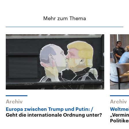
Mehr zum Thema
Archiv
Archiv
Europa zwischen Trump und Putin:
Weltmei
Geht die internationale Ordnung unter?
„Vermin
Politike