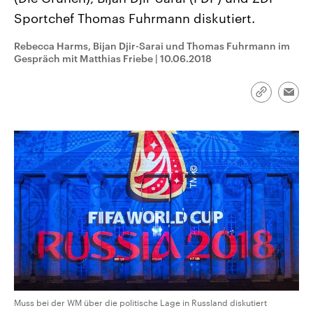
CDU, SPD und FDP regiert.-
aktuelle Weltgeschehen.
Sportchef Thomas Fuhrmann diskutiert.
Umfragen, Prognosen,
Wahlprogramme, aktuelle Berichte
Sendungen
Programm
Podcasts
und Hintergründe zu den Parteien
Rebecca Harms, Bijan Djir-Sarai und Thomas Fuhrmann im
und Kandidaten der anstehenden
Gespräch mit Matthias Friebe
|
10.06.2018
Wahl.
Audio-Archiv
Link
Emai
kopieren/te
Muss bei der WM über die politische Lage in Russland diskutiert