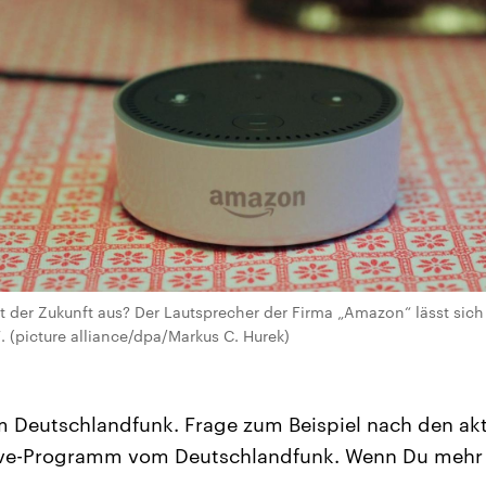
t der Zukunft aus? Der Lautsprecher der Firma „Amazon“ lässt sic
 (picture alliance/dpa/Markus C. Hurek)
 Deutschlandfunk. Frage zum Beispiel nach den akt
Live-Programm vom Deutschlandfunk. Wenn Du mehr w