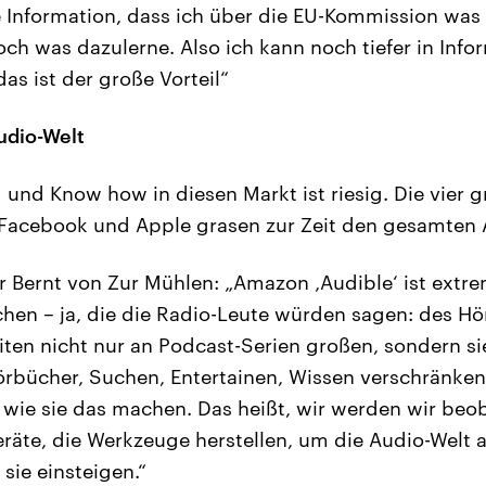
ie Information, dass ich über die EU-Kommission was
h was dazulerne. Also ich kann noch tiefer in Info
as ist der große Vorteil“
udio-Welt
 und Know how in diesen Markt ist riesig. Die vier g
Facebook und Apple grasen zur Zeit den gesamten 
 Bernt von Zur Mühlen: „Amazon ‚Audible‘ ist extre
en – ja, die die Radio-Leute würden sagen: des Hö
eiten nicht nur an Podcast-Serien großen, sondern s
rbücher, Suchen, Entertainen, Wissen verschränken
, wie sie das machen. Das heißt, wir werden wir be
räte, die Werkzeuge herstellen, um die Audio-Welt 
 sie einsteigen.“