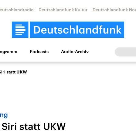
eutschlandradio
Deutschlandfunk Kultur
Deutschlandfunk No
rogramm
Podcasts
Audio-Archiv
Wirtschaft
Wissen
Kultur
Europa
Gesellschaf
iri statt UKW
ung
Siri statt UKW
Nahostkonflikt
Iran
le Beiträge,
Aktuelle Lage und
Aktuelle Lage und