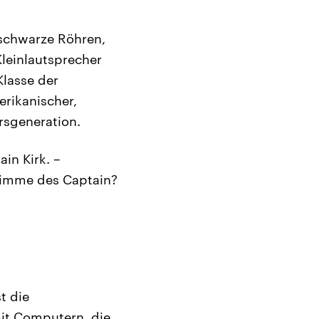
 schwarze Röhren,
leinlautsprecher
Klasse der
rikanischer,
rsgeneration.
in Kirk. –
 Stimme des Captain?
t die
it Computern, die