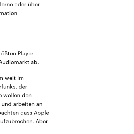
 lerne oder über
rmation
rößten Player
Audiomarkt ab.
m weit im
rfunks, der
ie wollen den
 und arbeiten an
obachten dass Apple
aufzubrechen. Aber