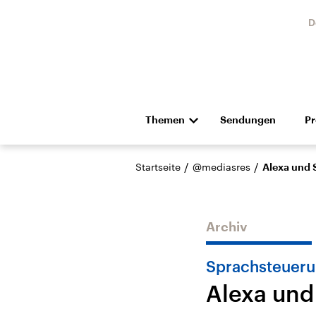
D
Themen
Sendungen
P
Die Nachrichten
Politik
/
/
Startseite
@mediasres
Alexa und S
Hörspiel und Feature
Musik
Archiv
Sprachsteuer
Alexa und 
Landtagswahl Sachsen-
USA
Anhalt 2026
Aktuel