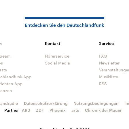
Entdecken Sie den Deutschlandfunk
n
Kontakt
Service
tream
Hörerservice
FAQ
os
Social Media
Newsletter
asts
Veranstaltunge
schlandfunk App
Musikliste
richten App
RSS
uenzen
landradio
Datenschutzerklärung
Nutzungsbedingungen
I
Partner
ARD
ZDF
Phoenix
arte
Chronik der Mauer