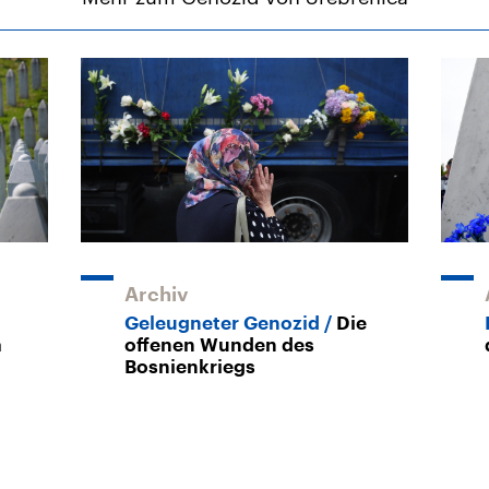
Archiv
Geleugneter Genozid
Die
a
offenen Wunden des
Bosnienkriegs