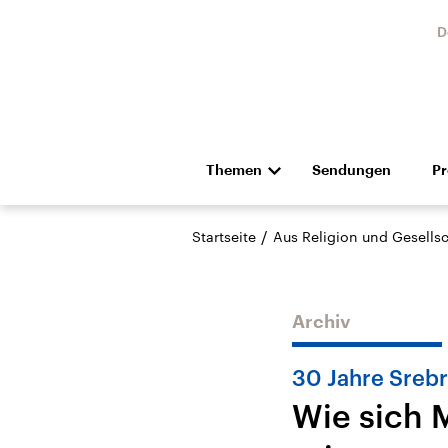
D
Themen
Sendungen
P
Die Nachrichten
Politik
/
Startseite
Aus Religion und Gesellsc
Hörspiel und Feature
Musik
Archiv
30 Jahre Sreb
Wie sich 
Landtagswahl Sachsen-
USA
Anhalt 2026
Aktuel