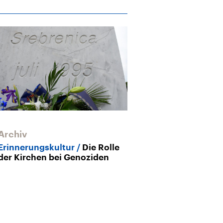
Archiv
Archiv
Erinnerungskultur
Die Rolle
Nach dem Gen
der Kirchen bei Genoziden
schwierige Le
Srebrenica he