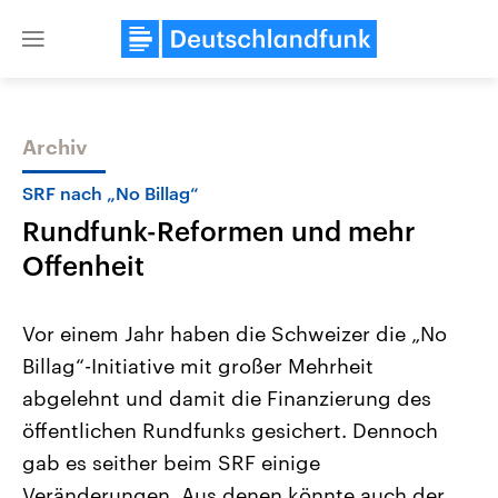
Close
menu
Archiv
Themen
SRF nach „No Billag“
Rundfunk-Reformen und mehr
Offenheit
Vor einem Jahr haben die Schweizer die „No
Billag“-Initiative mit großer Mehrheit
Landtagswahl Sachsen-Anhalt
USA
abgelehnt und damit die Finanzierung des
2026
Aktuelle Beiträge, Analys
Alle Informationen
Hintergründe
öffentlichen Rundfunks gesichert. Dennoch
Sachsen-Anhalt wählt am 6.
Wirtschaftlich und militäri
September 2026 einen neuen
gehören die Vereinigten S
gab es seither beim SRF einige
Landtag. Seit 2021 wird das
den mächtigsten Ländern 
Veränderungen. Aus denen könnte auch der
Bundesland von einer Koalition aus
mit großem Einfluss auf d