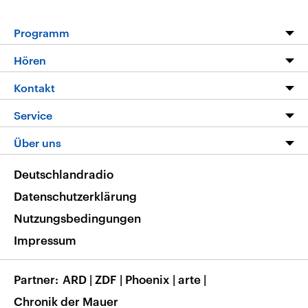
Programm
Programm
Hören
Alle Sendungen
Livestream
Kontakt
Die Nachrichten
Audios
Hörerservice
Service
Nachrichtenleicht
Podcasts
Social Media
FAQ
Über uns
Neue Beiträge auf dlf.de
Deutschlandfunk App
Newsletter
Deutschlandradio
Themen-Schwerpunkte
Nachrichten App
Deutschlandradio
Veranstaltungen
Presse
Frequenzen
Datenschutzerklärung
Musikliste
Ausbildung und Karriere
Nutzungsbedingungen
RSS
Transparenz
Impressum
Korrekturen
Barrierefreiheit
Partner
ARD
|
ZDF
|
Phoenix
|
arte
|
Chronik der Mauer