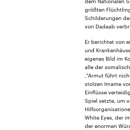
dem Nationalen Si
größten Flüchtlin
Schilderungen des
von Dadaab verbr
Er berichtet von 
und Krankenhäuser
eigenes Bild im Ko
alle der somalisc
‚"Armut führt nich
stolzen Imame vor
Einflüsse verteid
Spiel setzte, um 
Hilfsorganisatio
White Eyes, der i
der enormen Wür