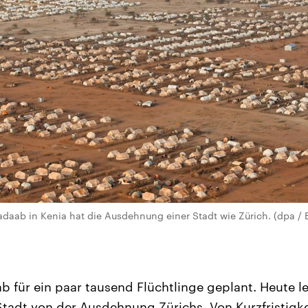
adaab in Kenia hat die Ausdehnung einer Stadt wie Zürich. (dpa /
 für ein paar tausend Flüchtlinge geplant. Heute l
tadt von der Ausdehnung Zürichs. Von Kurzfristigk