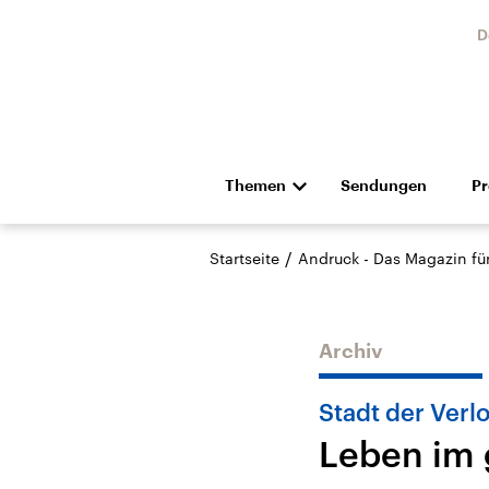
D
Themen
Sendungen
P
Die Nachrichten
Politik
/
Startseite
Andruck - Das Magazin für 
Hörspiel und Feature
Musik
Archiv
Stadt der Verl
Leben im 
Landtagswahl Sachsen-
USA
Anhalt 2026
Aktuel