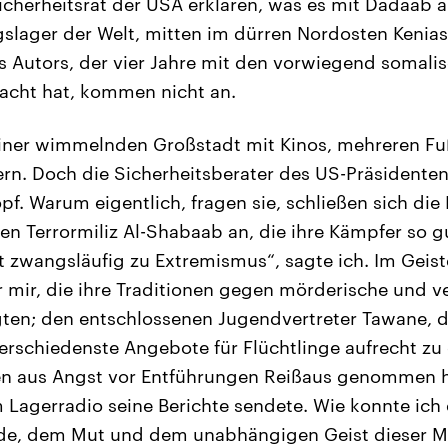
cherheitsrat der USA erklären, was es mit Dadaab a
gslager der Welt, mitten im dürren Nordosten Kenias
 Autors, der vier Jahre mit den vorwiegend somali
acht hat, kommen nicht an.
einer wimmelnden Großstadt mit Kinos, mehreren Fuß
n. Doch die Sicherheitsberater des US-Präsidenten
pf. Warum eigentlich, fragen sie, schließen sich die 
hen Terrormiliz Al-Shabaab an, die ihre Kämpfer so g
t zwangsläufig zu Extremismus“, sagte ich. Im Geist
 mir, die ihre Traditionen gegen mörderische und v
igten; den entschlossenen Jugendvertreter Tawane, d
verschiedenste Angebote für Flüchtlinge aufrecht z
nen aus Angst vor Entführungen Reißaus genommen h
m Lagerradio seine Berichte sendete. Wie konnte ich
de, dem Mut und dem unabhängigen Geist dieser 