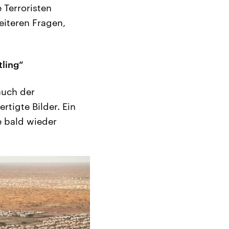
e Terroristen
weiteren Fragen,
tling“
auch der
tigte Bilder. Ein
ge bald wieder