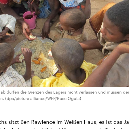
aab dürfen die Grenzen des Lagers nicht verlassen und müssen de
. (dpa/picture alliance/WFP/Rose Ogola)
hs sitzt Ben Rawlence im Weißen Haus, es ist das Jah