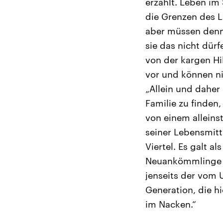
erzählt. Leben im
die Grenzen des L
aber müssen denn
sie das nicht dür
von der kargen Hi
vor und können ni
„Allein und daher
Familie zu finde
von einem alleins
seiner Lebensmitte
Viertel. Es galt al
Neuankömmlinge hi
jenseits der vom
Generation, die h
im Nacken.“