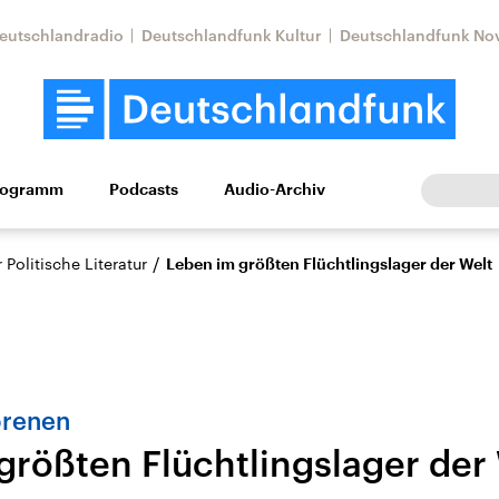
eutschlandradio
Deutschlandfunk Kultur
Deutschlandfunk No
rogramm
Podcasts
Audio-Archiv
Wirtschaft
Wissen
Kultur
Europa
Gesellschaf
/
Politische Literatur
Leben im größten Flüchtlingslager der Welt
orenen
größten Flüchtlingslager der
Nahostkonflikt
Iran
le Beiträge,
Aktuelle Lage und
Aktuelle Lage und