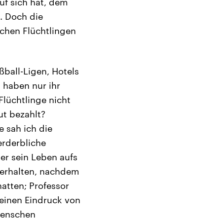
uf sich hat, dem
. Doch die
schen Flüchtlingen
ball-Ligen, Hotels
 haben nur ihr
Flüchtlinge nicht
ut bezahlt?
e sah ich die
erderbliche
er sein Leben aufs
u erhalten, nachdem
atten; Professor
 einen Eindruck von
Menschen