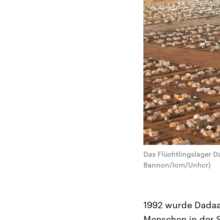
Das Flüchtlingslager D
Bannon/Iom/Unhcr)
1992 wurde Dadaab
Menschen in der S