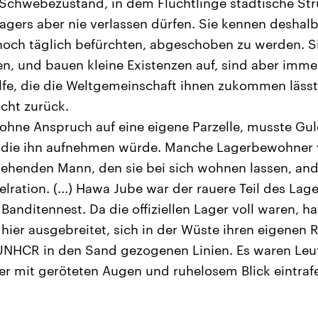
 Schwebezustand, in dem Flüchtlinge städtische St
agers aber nie verlassen dürfen. Sie kennen deshalb
och täglich befürchten, abgeschoben zu werden. Si
fen, und bauen kleine Existenzen auf, sind aber imm
lfe, die die Weltgemeinschaft ihnen zukommen lässt.
cht zurück.
 ohne Anspruch auf eine eigene Parzelle, musste Gu
n, die ihn aufnehmen würde. Manche Lagerbewohner 
tehenden Mann, den sie bei sich wohnen lassen, ande
lration. (...) Hawa Jube war der rauere Teil des Lage
s Banditennest. Da die offiziellen Lager voll waren, ha
er ausgebreitet, sich in der Wüste ihren eigenen 
 UNHCR in den Sand gezogenen Linien. Es waren Leu
ier mit geröteten Augen und ruhelosem Blick eintraf