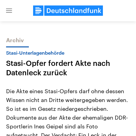
Close
menu
Archiv
Themen
Stasi-Unterlagenbehörde
Stasi-Opfer fordert Akte nach
Datenleck zurück
Die Akte eines Stasi-Opfers darf ohne dessen
Wissen nicht an Dritte weitergegeben werden.
Landtagswahl Sachsen-Anhalt
USA
So ist es im Gesetz niedergeschrieben.
2026
Aktuelle Beiträge, Analys
Alle Informationen
Hintergründe
Dokumente aus der Akte der ehemaligen DDR-
Sachsen-Anhalt wählt am 6.
Wirtschaftlich und militäri
September 2026 einen neuen
gehören die Vereinigten S
Sportlerin Ines Geipel sind als Foto
Landtag. Seit 2021 wird das
den mächtigsten Ländern 
aufgetaucht. Der Verdacht: Ein Leck in der
Bundesland von einer Koalition aus
mit großem Einfluss auf d