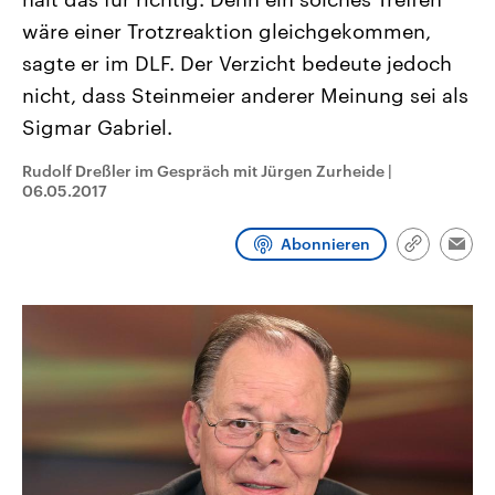
CDU, SPD und FDP regiert.-
aktuelle Weltgeschehen.
wäre einer Trotzreaktion gleichgekommen,
Umfragen, Prognosen,
Wahlprogramme, aktuelle Berichte
sagte er im DLF. Der Verzicht bedeute jedoch
Sendungen
Programm
Podcasts
und Hintergründe zu den Parteien
und Kandidaten der anstehenden
nicht, dass Steinmeier anderer Meinung sei als
Wahl.
Audio-Archiv
Sigmar Gabriel.
Rudolf Dreßler im Gespräch mit Jürgen Zurheide
|
06.05.2017
Abonnieren
Link
Emai
kopieren/te