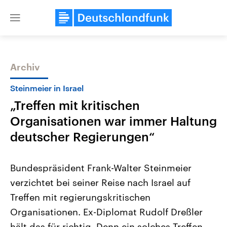
Close
menu
Archiv
Themen
Steinmeier in Israel
„Treffen mit kritischen
Organisationen war immer Haltung
deutscher Regierungen“
Bundespräsident Frank-Walter Steinmeier
Landtagswahl Sachsen-Anhalt
USA
verzichtet bei seiner Reise nach Israel auf
2026
Aktuelle Beiträge, Analys
Alle Informationen
Hintergründe
Treffen mit regierungskritischen
Sachsen-Anhalt wählt am 6.
Wirtschaftlich und militäri
September 2026 einen neuen
gehören die Vereinigten S
Organisationen. Ex-Diplomat Rudolf Dreßler
Landtag. Seit 2021 wird das
den mächtigsten Ländern 
Bundesland von einer Koalition aus
hält das für richtig. Denn ein solches Treffen
mit großem Einfluss auf d