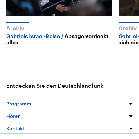
Archiv
Archiv
Gabriels Israel-Reise
Absage verdeckt
Gabriel
alles
sich nic
Entdecken Sie den Deutschlandfunk
Programm
Programm
Hören
Alle Sendungen
Livestream
Kontakt
Die Nachrichten
Audios
Hörerservice