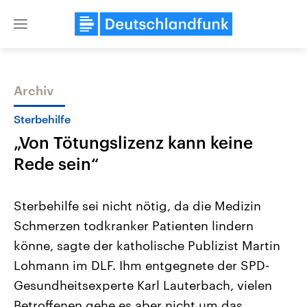
Close
menu
Archiv
Themen
Sterbehilfe
„Von Tötungslizenz kann keine
Rede sein“
Sterbehilfe sei nicht nötig, da die Medizin
Schmerzen todkranker Patienten lindern
Landtagswahl Sachsen-Anhalt
USA
könne, sagte der katholische Publizist Martin
2026
Aktuelle Beiträge, Analys
Alle Informationen
Hintergründe
Lohmann im DLF. Ihm entgegnete der SPD-
Sachsen-Anhalt wählt am 6.
Wirtschaftlich und militäri
September 2026 einen neuen
gehören die Vereinigten S
Gesundheitsexperte Karl Lauterbach, vielen
Landtag. Seit 2021 wird das
den mächtigsten Ländern 
Betroffenen gehe es aber nicht um das
Bundesland von einer Koalition aus
mit großem Einfluss auf d