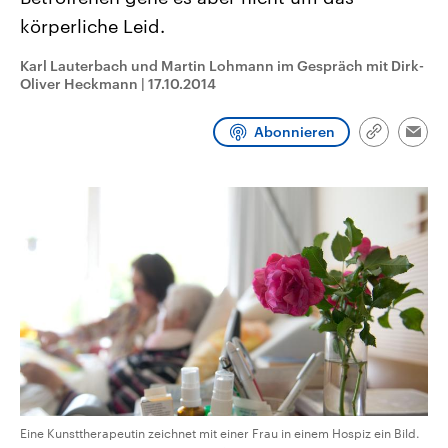
CDU, SPD und FDP regiert.-
aktuelle Weltgeschehen.
körperliche Leid.
Umfragen, Prognosen,
Wahlprogramme, aktuelle Berichte
Sendungen
Programm
Podcasts
und Hintergründe zu den Parteien
Karl Lauterbach und Martin Lohmann im Gespräch mit Dirk-
und Kandidaten der anstehenden
Oliver Heckmann
|
17.10.2014
Wahl.
Audio-Archiv
Abonnieren
Link
Emai
kopieren/te
Eine Kunsttherapeutin zeichnet mit einer Frau in einem Hospiz ein Bild.