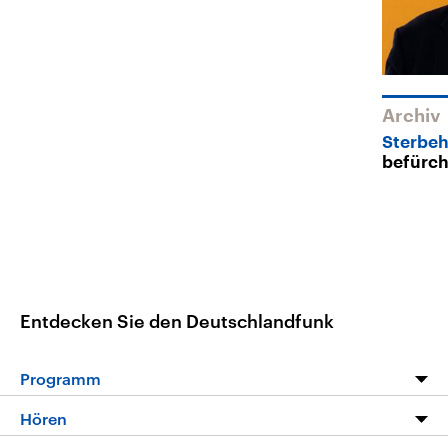
Archiv
Sterbeh
befürch
Entdecken Sie den Deutschlandfunk
Programm
Programm
Hören
Alle Sendungen