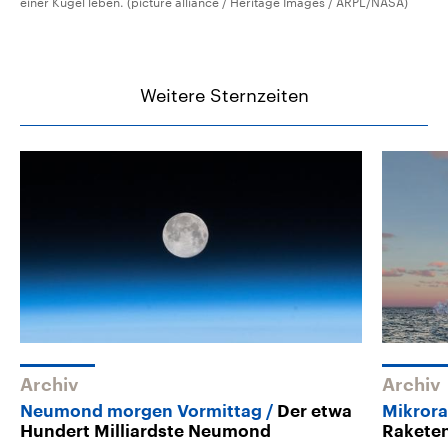
einer Kugel leben. (picture alliance / Heritage Images / ARPL/NASA)
Weitere Sternzeiten
Archiv
Archiv
Neumond morgen Vormittag
Der etwa
Mikrora
Hundert Milliardste Neumond
Raketen