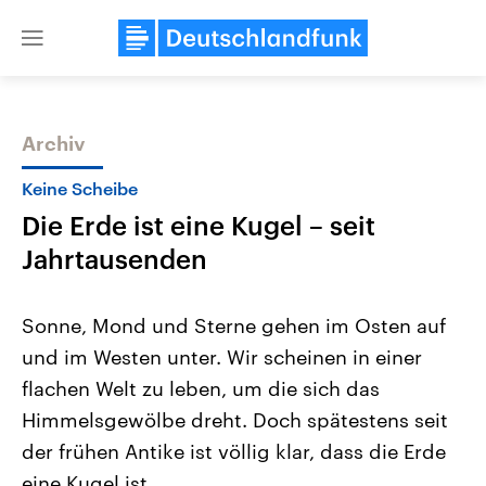
Close
menu
Archiv
Themen
Keine Scheibe
Die Erde ist eine Kugel – seit
Jahrtausenden
Sonne, Mond und Sterne gehen im Osten auf
und im Westen unter. Wir scheinen in einer
Landtagswahl Sachsen-Anhalt
USA
flachen Welt zu leben, um die sich das
2026
Aktuelle Beiträge, Analys
Alle Informationen
Hintergründe
Himmelsgewölbe dreht. Doch spätestens seit
Sachsen-Anhalt wählt am 6.
Wirtschaftlich und militäri
September 2026 einen neuen
gehören die Vereinigten S
der frühen Antike ist völlig klar, dass die Erde
Landtag. Seit 2021 wird das
den mächtigsten Ländern 
eine Kugel ist.
Bundesland von einer Koalition aus
mit großem Einfluss auf d