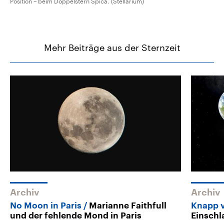
Position – beim Doppelstern Spica. (Stellarium)
Mehr Beiträge aus der Sternzeit
Archiv
Archiv
No Moon in Paris
Marianne Faithfull
Knapp 
und der fehlende Mond in Paris
Einschl