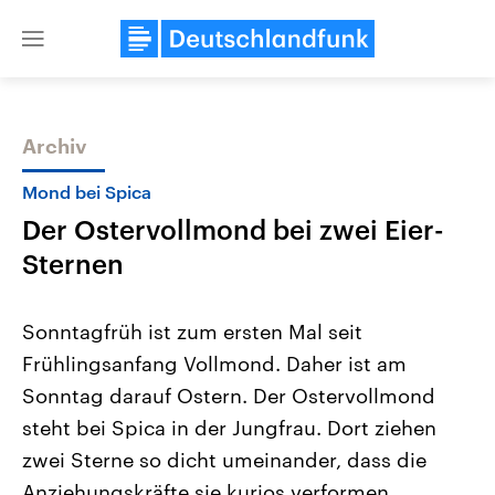
Close
menu
Archiv
Themen
Mond bei Spica
Der Ostervollmond bei zwei Eier-
Sternen
Sonntagfrüh ist zum ersten Mal seit
Frühlingsanfang Vollmond. Daher ist am
Landtagswahl Sachsen-Anhalt
USA
Sonntag darauf Ostern. Der Ostervollmond
2026
Aktuelle Beiträge, Analys
Alle Informationen
Hintergründe
steht bei Spica in der Jungfrau. Dort ziehen
Sachsen-Anhalt wählt am 6.
Wirtschaftlich und militäri
September 2026 einen neuen
gehören die Vereinigten S
zwei Sterne so dicht umeinander, dass die
Landtag. Seit 2021 wird das
den mächtigsten Ländern 
Anziehungskräfte sie kurios verformen.
Bundesland von einer Koalition aus
mit großem Einfluss auf d