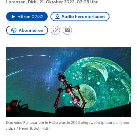
Lorenzen, Dirk
|
21. Oktober 2023, 02:05 Uhr
CDU, SPD und FDP regiert.-
aktuelle Weltgeschehen.
Umfragen, Prognosen,
Wahlprogramme, aktuelle Berichte
Hören
02:32
Audio herunterladen
Sendungen
Programm
Podcasts
und Hintergründe zu den Parteien
und Kandidaten der anstehenden
Wahl.
Abonnieren
Link
Email
Audio-Archiv
kopieren/teilen
Das neue Planetarium in Halle wurde 2023 eingeweiht (picture alliance
/ dpa / Hendrik Schmidt)