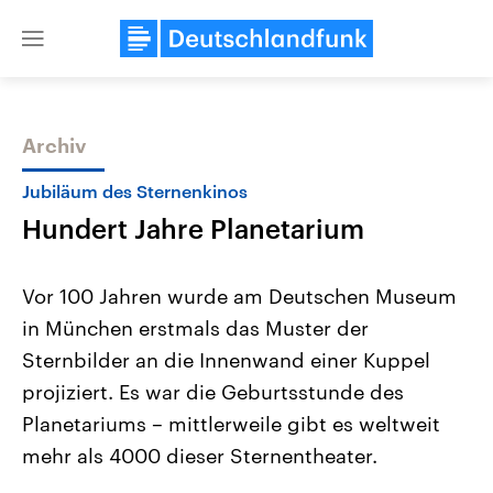
Close
menu
Archiv
Themen
Jubiläum des Sternenkinos
Hundert Jahre Planetarium
Vor 100 Jahren wurde am Deutschen Museum
in München erstmals das Muster der
Sternbilder an die Innenwand einer Kuppel
Landtagswahl Sachsen-Anhalt
USA
projiziert. Es war die Geburtsstunde des
2026
Aktuelle Beiträge, Analys
Alle Informationen
Planetariums – mittlerweile gibt es weltweit
Hintergründe
Sachsen-Anhalt wählt am 6.
Wirtschaftlich und militäri
mehr als 4000 dieser Sternentheater.
September 2026 einen neuen
gehören die Vereinigten S
Landtag. Seit 2021 wird das
den mächtigsten Ländern 
Bundesland von einer Koalition aus
mit großem Einfluss auf d