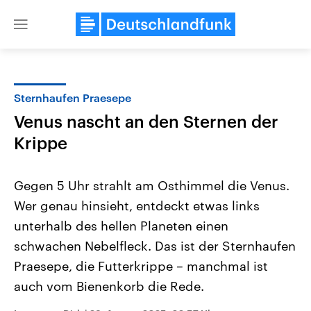
Close
menu
Sternhaufen Praesepe
Themen
Venus nascht an den Sternen der
Krippe
Gegen 5 Uhr strahlt am Osthimmel die Venus.
Wer genau hinsieht, entdeckt etwas links
unterhalb des hellen Planeten einen
Landtagswahl Sachsen-Anhalt
USA
schwachen Nebelfleck. Das ist der Sternhaufen
2026
Aktuelle Beiträge, Analys
Praesepe, die Futterkrippe – manchmal ist
Alle Informationen
Hintergründe
Sachsen-Anhalt wählt am 6.
Wirtschaftlich und militäri
auch vom Bienenkorb die Rede.
September 2026 einen neuen
gehören die Vereinigten S
Landtag. Seit 2021 wird das
den mächtigsten Ländern 
Bundesland von einer Koalition aus
mit großem Einfluss auf d