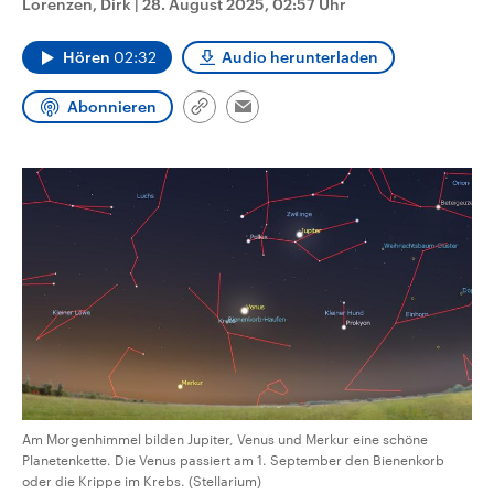
Lorenzen, Dirk
|
28. August 2025, 02:57 Uhr
CDU, SPD und FDP regiert.-
aktuelle Weltgeschehen.
Umfragen, Prognosen,
Wahlprogramme, aktuelle Berichte
Hören
02:32
Audio herunterladen
Sendungen
Programm
Podcasts
und Hintergründe zu den Parteien
und Kandidaten der anstehenden
Wahl.
Abonnieren
Link
Email
Audio-Archiv
kopieren/teilen
Am Morgenhimmel bilden Jupiter, Venus und Merkur eine schöne
Planetenkette. Die Venus passiert am 1. September den Bienenkorb
oder die Krippe im Krebs. (Stellarium)