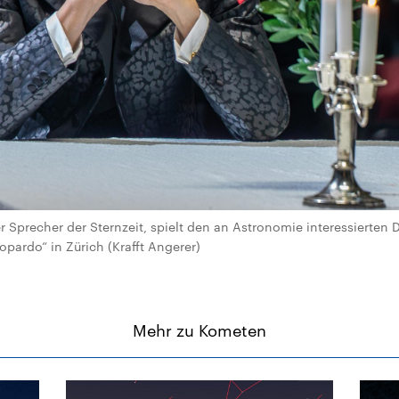
Sprecher der Sternzeit, spielt den an Astronomie interessierten D
topardo“ in Zürich (Krafft Angerer)
Mehr zu Kometen