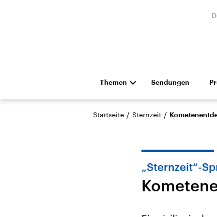
D
Themen
Sendungen
P
Die Nachrichten
Politik
/
/
Startseite
Sternzeit
Kometenentde
Hörspiel und Feature
Musik
„Sternzeit“-S
Kometene
Landtagswahl Sachsen-
USA
Anhalt 2026
Aktuel