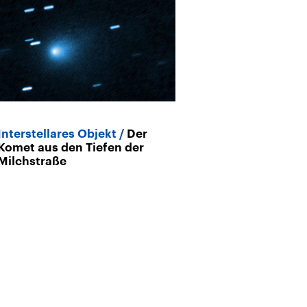
Interstellares Objekt
Der
Archiv
Komet aus den Tiefen der
Frank Skjeller
Milchstraße
Telegrafist fü
Kometen