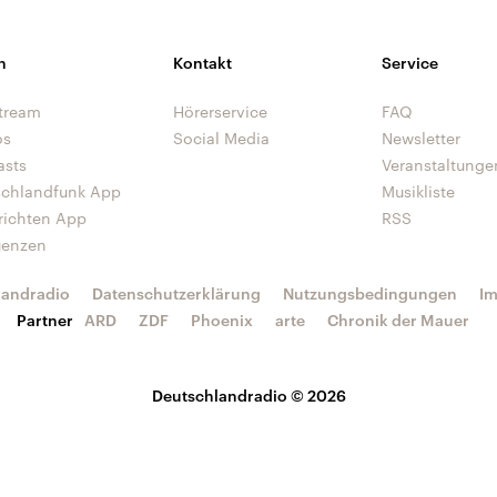
n
Kontakt
Service
tream
Hörerservice
FAQ
os
Social Media
Newsletter
asts
Veranstaltunge
schlandfunk App
Musikliste
richten App
RSS
uenzen
landradio
Datenschutzerklärung
Nutzungsbedingungen
I
Partner
ARD
ZDF
Phoenix
arte
Chronik der Mauer
Deutschlandradio © 2026