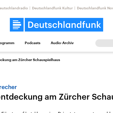
eutschlandradio
Deutschlandfunk Kultur
Deutschlandfunk No
rogramm
Podcasts
Audio-Archiv
Wirtschaft
Wissen
Kultur
Europa
Gesellschaf
ckung am Zürcher Schauspielhaus
precher
ntdeckung am Zürcher Schau
Nahostkonflikt
Iran
le Beiträge,
Aktuelle Lage und
Aktuelle Lage und