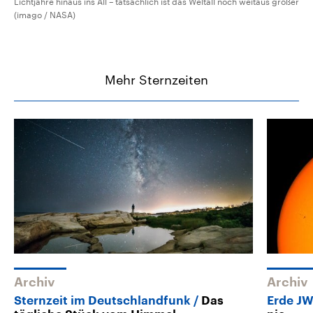
Lichtjahre hinaus ins All – tatsächlich ist das Weltall noch weitaus größer
(imago / NASA)
Mehr Sternzeiten
Archiv
Archiv
Sternzeit im Deutschlandfunk
Das
Erde J