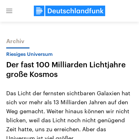
Close
menu
Archiv
Themen
Riesiges Universum
Der fast 100 Milliarden Lichtjahre
große Kosmos
Das Licht der fernsten sichtbaren Galaxien hat
sich vor mehr als 13 Milliarden Jahren auf den
Landtagswahl Sachsen-Anhalt
USA
Weg gemacht. Weiter hinaus können wir nicht
2026
Aktuelle Beiträge, Analys
Alle Informationen
Hintergründe
blicken, weil das Licht noch nicht genügend
Sachsen-Anhalt wählt am 6.
Wirtschaftlich und militäri
September 2026 einen neuen
gehören die Vereinigten S
Zeit hatte, uns zu erreichen. Aber das
Landtag. Seit 2021 wird das
den mächtigsten Ländern 
Universum ist viel größer.
Bundesland von einer Koalition aus
mit großem Einfluss auf d