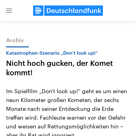
Close
menu
Archiv
Themen
Katastrophen-Szenario „Don't look up!“
Nicht hoch gucken, der Komet
kommt!
Im Spielfilm „Don't look up!“ geht es um einen
neun Kilometer großen Kometen, der sechs
Landtagswahl Sachsen-Anhalt
USA
Monate nach seiner Entdeckung die Erde
2026
Aktuelle Beiträge, Analys
Alle Informationen
Hintergründe
treffen wird. Fachleute warnen vor der Gefahr
Sachsen-Anhalt wählt am 6.
Wirtschaftlich und militäri
September 2026 einen neuen
gehören die Vereinigten S
und weisen auf Rettungsmöglichkeiten hin –
Landtag. Seit 2021 wird das
den mächtigsten Ländern 
aber ihr Rat wird ignoriert.
Bundesland von einer Koalition aus
mit großem Einfluss auf d