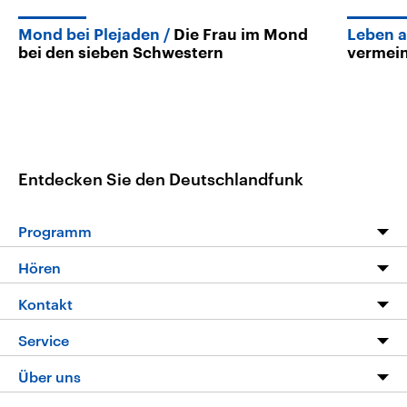
Mond bei Plejaden
Die Frau im Mond
Leben 
bei den sieben Schwestern
vermein
Entdecken Sie den Deutschlandfunk
Programm
Programm
Hören
Alle Sendungen
Livestream
Kontakt
Die Nachrichten
Audios
Hörerservice
Service
Nachrichtenleicht
Podcasts
Social Media
FAQ
Über uns
Neue Beiträge auf dlf.de
Deutschlandfunk App
Newsletter