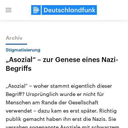
Close
menu
Archiv
Themen
Stigmatisierung
„Asozial“ – zur Genese eines Nazi-
Begriffs
„Asozial“ – woher stammt eigentlich dieser
Begriff? Ursprünglich wurde er nicht für
Landtagswahl Sachsen-Anhalt
USA
Menschen am Rande der Gesellschaft
2026
Aktuelle Beiträge, Analys
Alle Informationen
Hintergründe
verwendet – dazu kam es erst später. Richtig
Sachsen-Anhalt wählt am 6.
Wirtschaftlich und militäri
September 2026 einen neuen
gehören die Vereinigten S
publik gemacht haben ihn erst die Nazis. Sie
Landtag. Seit 2021 wird das
den mächtigsten Ländern 
versahen sogenannte Asoziale mit schwarzem
Bundesland von einer Koalition aus
mit großem Einfluss auf d