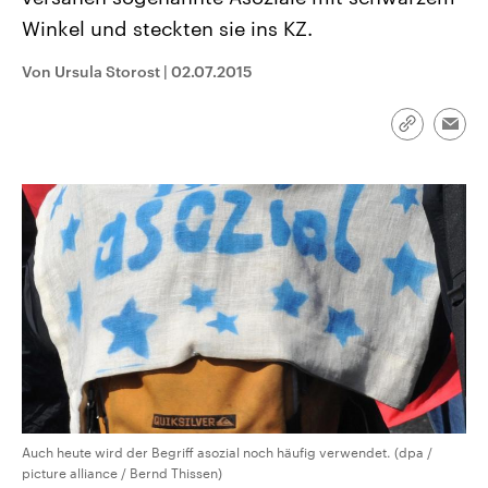
CDU, SPD und FDP regiert.-
aktuelle Weltgeschehen.
Winkel und steckten sie ins KZ.
Umfragen, Prognosen,
Wahlprogramme, aktuelle Berichte
Sendungen
Programm
Podcasts
und Hintergründe zu den Parteien
Von Ursula Storost
|
02.07.2015
und Kandidaten der anstehenden
Wahl.
Audio-Archiv
Link
Emai
kopieren/te
Auch heute wird der Begriff asozial noch häufig verwendet. (dpa /
picture alliance / Bernd Thissen)